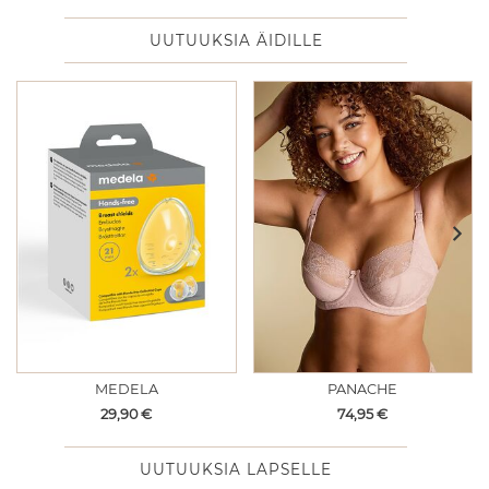
UUTUUKSIA ÄIDILLE
MEDELA
PANACHE
Hinta
Hinta
29,90
€
74,95
€
UUTUUKSIA LAPSELLE