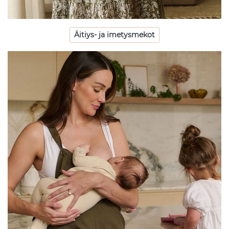
Äitiys- ja imetysmekot