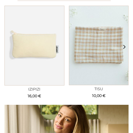
TISU
IZIPIZI
Hinta
Hinta
10,00
€
16,00
€