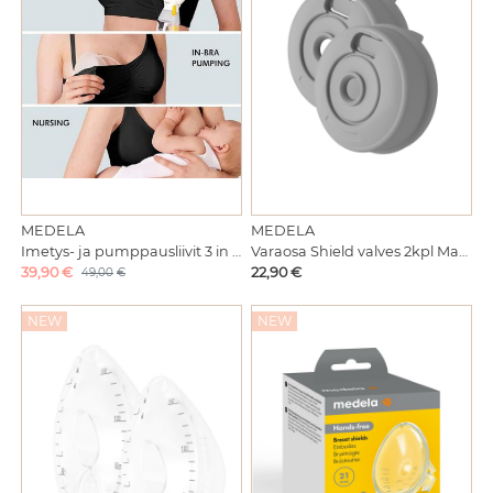
MEDELA
MEDELA
Imetys- ja pumppausliivit 3 in 1 Black
Varaosa Shield valves 2kpl Magic InBra pumppuun
Alennettu hinta
Hinta
39,90 €
Alkuperäinen hinta
22,90 €
49,00
€
NEW
NEW