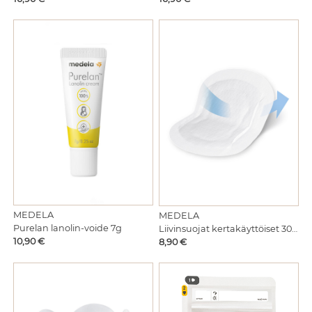
MEDELA
MEDELA
Purelan lanolin-voide 7g
Liivinsuojat kertakäyttöiset 30kpl
Hinta
Hinta
10,90 €
8,90 €