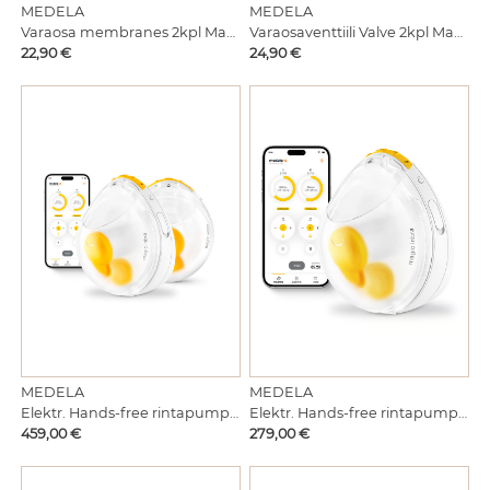
MEDELA
MEDELA
Varaosa membranes 2kpl Magic InBra pumppuun
Varaosaventtiili Valve 2kpl Magic InBra pumppuun
Hinta
Hinta
22,90 €
24,90 €
MEDELA
MEDELA
Elektr. Hands-free rintapumppu Magic In Bra Double
Elektr. Hands-free rintapumppu Magic In Bra Single
Hinta
Hinta
459,00 €
279,00 €