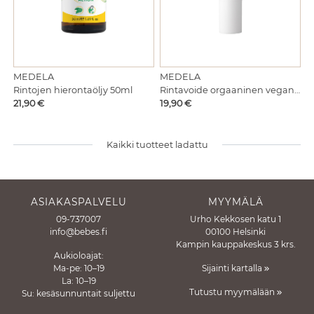
MEDELA
MEDELA
Rintojen hierontaöljy 50ml
Rintavoide orgaaninen vegan 40g
Hinta
Hinta
21,90 €
19,90 €
Kaikki tuotteet ladattu
ASIAKASPALVELU
MYYMÄLÄ
09-737007
Urho Kekkosen katu 1
info@bebes.fi
00100 Helsinki
Kampin kauppakeskus 3 krs.
Aukioloajat:
Ma-pe: 10–19
Sijainti kartalla
La: 10–19
Tutustu myymälään
Su: kesäsunnuntait suljettu