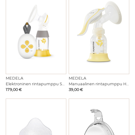
MEDELA
MEDELA
Elektroninen rintapumppu Solo Single
Manuaalinen rintapumppu Harmony
Hinta
Hinta
179,00 €
39,00 €