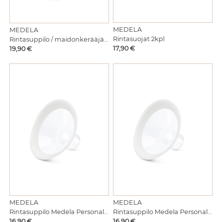
MEDELA
MEDELA
Rintasuojat 2kpl
Rintasuppilo / maidonkerääjä Hands free 27mm
Hinta
Hinta
17,90 €
19,90 €
MEDELA
MEDELA
Rintasuppilo Medela PersonalFit™ 2kpl 27mm
Rintasuppilo Medela PersonalFit™ 2kpl 30mm
Hinta
Hinta
16,90 €
16,90 €