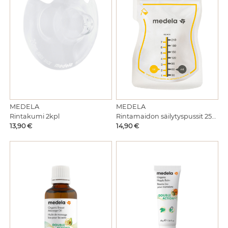
MEDELA
MEDELA
Rintakumi 2kpl
Rintamaidon säilytyspussit 25kpl
Hinta
Hinta
13,90 €
14,90 €