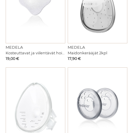
MEDELA
MEDELA
Maidonkerääjät 2kpl
Kosteuttavat ja viilentävät hoitotyynyt 4kpl
Hinta
Hinta
17,90 €
19,00 €