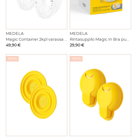
MEDELA
MEDELA
Magic Container 2kpl varaosa Magic InBra pumppuun
Rintasuppilo Magic In Bra pumppuun 2kpl 21mm
Hinta
Hinta
49,90 €
29,90 €
NEW
NEW