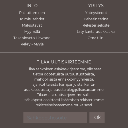
INFO
YRITYS
Palauttaminen
Yhteystiedot
Toimitusehdot
Bebesin tarina
Maksutavat
Rekisteriseloste
Myymälä
Liity kanta-asiakkaaksi
Takaisinveto Liewood
Oma tilini
Rekry - Myyjä
TILAA UUTISKIRJEEMME
Tilaa sähköinen asiakaskirjeemme, niin saat
tietoa odotetuista uutuustuotteista,
mahdollisista ennakkomyynneistä,
ajankohtaisista kampanjoista, kanta-
asiakaseduista ja uusista blogijulkaisuistamme.
Tilaamalla uutiskirjeemme sallit
sähköpostiosoitteesi lisäämisen rekisteriimme
rekisteriselosteemme mukaisesti.
Ok