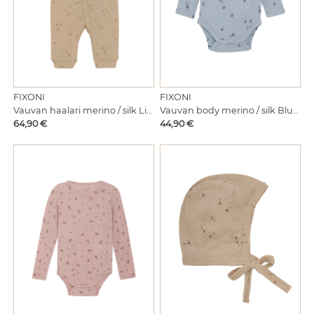
FIXONI
FIXONI
Vauvan haalari merino / silk Light Taupe
Vauvan body merino / silk Blue fog
Hinta
Hinta
64,90 €
44,90 €