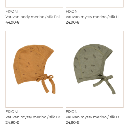
FIXONI
FIXONI
Vauvan body merino / silk Pale Mauve
Vauvan myssy merino / silk Light Taupe
Hinta
Hinta
44,90 €
24,90 €
FIXONI
FIXONI
Vauvan myssy merino / silk Brown sugar
Vauvan myssy merino / silk Deep green
Hinta
Hinta
24,90 €
24,90 €