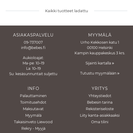
Kaikki tuotteet ladattu
ASIAKASPALVELU
MYYMÄLÄ
09-737007
Urho Kekkosen katu 1
info@bebes.fi
00100 Helsinki
Kampin kauppakeskus 3 krs.
Aukioloajat:
Ma-pe: 10–19
Sijainti kartalla
La: 10–19
Tutustu myymälään
Su: kesäsunnuntait suljettu
INFO
YRITYS
Palauttaminen
Yhteystiedot
Toimitusehdot
Bebesin tarina
Maksutavat
Rekisteriseloste
Myymälä
Liity kanta-asiakkaaksi
Takaisinveto Liewood
Oma tilini
Rekry - Myyjä