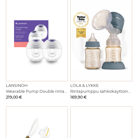
LANSINOH
LOLA & LYKKE
Wearable Pump Double rintapumppu
Rintapumppu sähkökäyttöinen, johdoton
Hinta
Hinta
219,00 €
169,90 €