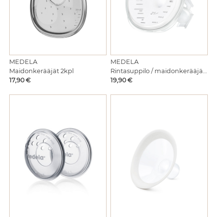
MEDELA
MEDELA
Maidonkerääjät 2kpl
Rintasuppilo / maidonkerääjä Hands free 27mm
Hinta
Hinta
17,90 €
19,90 €