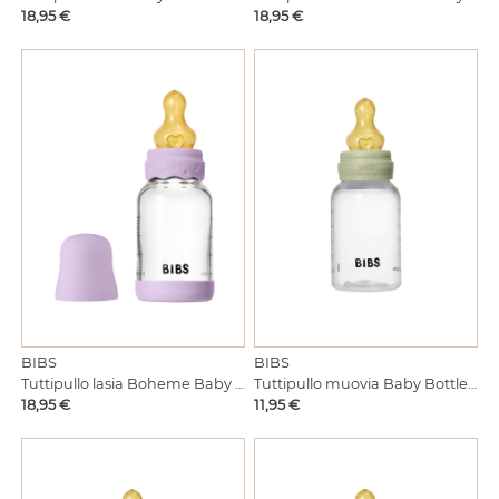
Hinta
Hinta
18,95 €
18,95 €
BIBS
BIBS
Tuttipullo lasia Boheme Baby Bottle Violet 120ml
Tuttipullo muovia Baby Bottle Sage 150ml
Hinta
Hinta
18,95 €
11,95 €