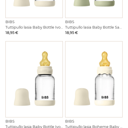
BIBS
BIBS
Tuttipullo lasia Baby Bottle Ivory silicone 120ml
Tuttipullo lasia Baby Bottle Sage silicone 120ml
Hinta
Hinta
18,95 €
18,95 €
BIBS
BIBS
Tuttipullo lasia Baby Bottle Ivory 120ml
Tuttipullo lasia Boheme Baby Bottle Ivory 120ml