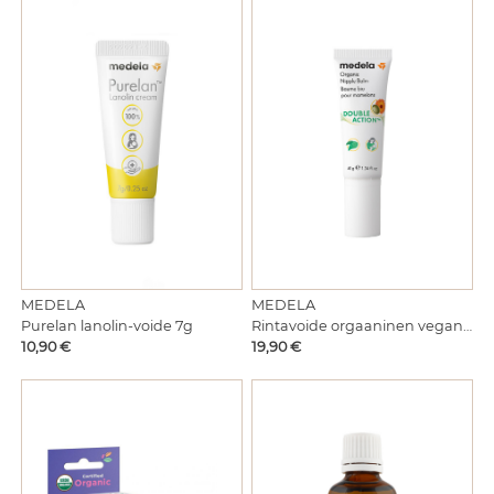
MEDELA
MEDELA
Purelan lanolin-voide 7g
Rintavoide orgaaninen vegan 40g
Hinta
Hinta
10,90 €
19,90 €