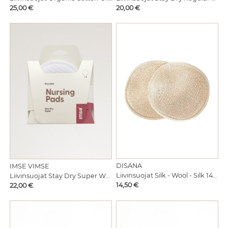
Hinta
Hinta
25,00 €
20,00 €
DISANA
IMSE VIMSE
Liivinsuojat Silk - Wool - Silk 14cm
Liivinsuojat Stay Dry Super White 4kpl
Hinta
Hinta
14,50 €
22,00 €