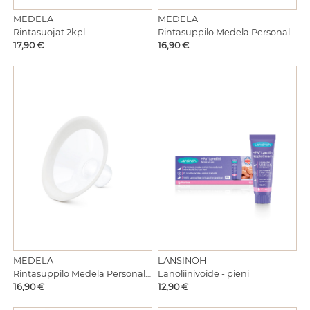
MEDELA
MEDELA
Rintasuojat 2kpl
Rintasuppilo Medela PersonalFit™ 2kpl 27mm
Hinta
Hinta
17,90 €
16,90 €
MEDELA
LANSINOH
Rintasuppilo Medela PersonalFit™ 2kpl 30mm
Lanoliinivoide - pieni
Hinta
Hinta
16,90 €
12,90 €