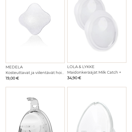
LOLA & LYKKE
MEDELA
Maidonkerääjät Milk Catch +
Kosteuttavat ja viilentävät hoitotyynyt 4kpl
Hinta
Hinta
34,90 €
19,00 €