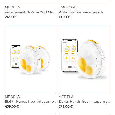
MEDELA
LANSINOH
Varaosaventtiili Valve 2kpl Magic InBra pumppuun
Rintapumpun varaosasetti
Hinta
Hinta
24,90 €
19,90 €
MEDELA
MEDELA
Elektr. Hands-free rintapumppu Magic In Bra Double
Elektr. Hands-free rintapumppu Magic In Bra Single
Hinta
Hinta
459,00 €
279,00 €