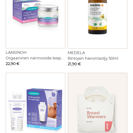
LANSINOH
MEDELA
Orgaaninen nännivoide lasipurkissa 60ml
Rintojen hierontaöljy 50ml
Hinta
Hinta
22,90 €
21,90 €