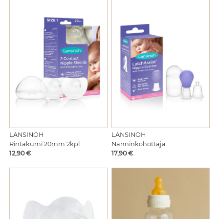
LANSINOH
LANSINOH
Rintakumi 20mm 2kpl
Nänninkohottaja
Hinta
Hinta
12,90 €
17,90 €