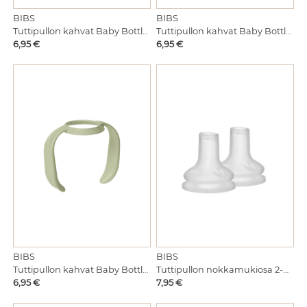
BIBS
BIBS
Tuttipullon kahvat Baby Bottle Handle Ivory 6kk+
Tuttipullon kahvat Baby Bottle Handle Blush 6kk+
Hinta
Hinta
6,95 €
6,95 €
BIBS
BIBS
Tuttipullon kahvat Baby Bottle Handle Sage 6kk+
Tuttipullon nokkamukiosa 2-pack silikonia 6kk+
Hinta
Hinta
6,95 €
7,95 €