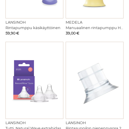
LANSINOH
MEDELA
Rintapumppu käsikäyttöinen
Manuaalinen rintapumppu Harmony
Hinta
Hinta
59,90 €
39,00 €
LANSINOH
LANSINOH
Tutti, Natural Wave extrahidas virtaus 0kk+
Rintasuppilon pienennysosa 21mm 1kpl,Wearable Pump