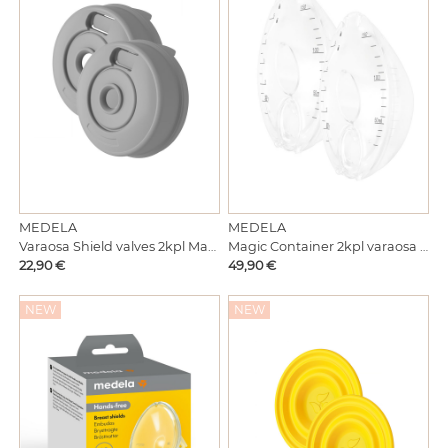
MEDELA
MEDELA
Varaosa Shield valves 2kpl Magic InBra pumppuun
Magic Container 2kpl varaosa Magic InBra pumppuun
Hinta
Hinta
22,90 €
49,90 €
NEW
NEW