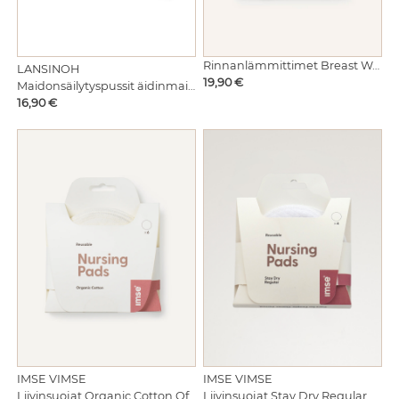
Rinnanlämmittimet Breast Warmers
LANSINOH
Hinta
19,90 €
Maidonsäilytyspussit äidinmaidolle
Hinta
16,90 €
IMSE VIMSE
IMSE VIMSE
Liivinsuojat Organic Cotton Offwhite 6kpl
Liivinsuojat Stay Dry Regular White 4kpl