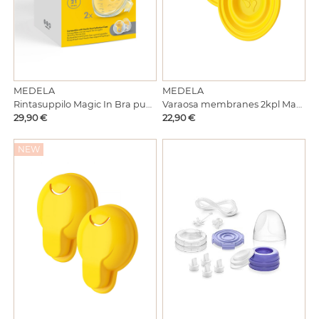
MEDELA
MEDELA
Rintasuppilo Magic In Bra pumppuun 2kpl 21mm
Varaosa membranes 2kpl Magic InBra pumppuun
Hinta
Hinta
29,90 €
22,90 €
NEW