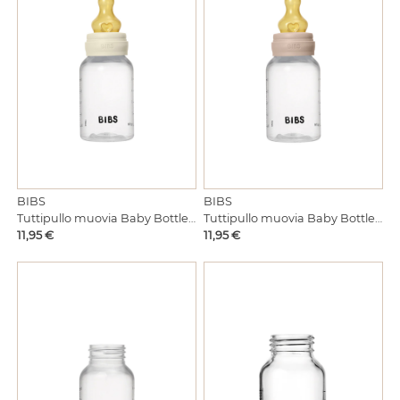
BIBS
BIBS
Tuttipullo muovia Baby Bottle Ivory 150ml
Tuttipullo muovia Baby Bottle Blush 150ml
Hinta
Hinta
11,95 €
11,95 €