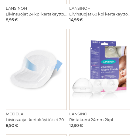
LANSINOH
LANSINOH
Liivinsuojat 24 kpl kertakäyttöiset
Liivinsuojat 60 kpl kertakäyttöiset
Hinta
Hinta
8,95 €
14,95 €
LANSINOH
MEDELA
Rintakumi 24mm 2kpl
Liivinsuojat kertakäyttöiset 30kpl
Hinta
Hinta
12,90 €
8,90 €