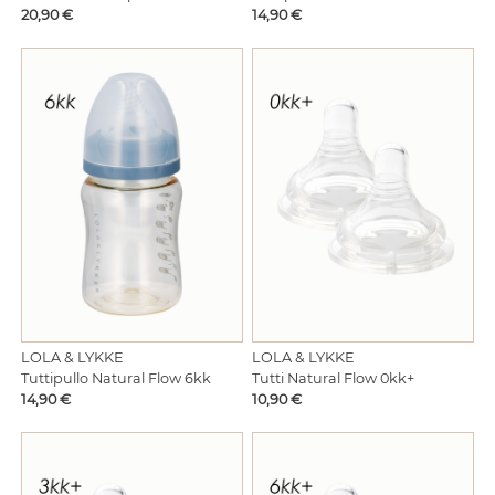
Hinta
Hinta
20,90 €
14,90 €
LOLA & LYKKE
LOLA & LYKKE
Tuttipullo Natural Flow 6kk
Tutti Natural Flow 0kk+
Hinta
Hinta
14,90 €
10,90 €