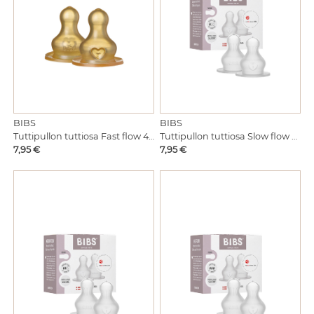
BIBS
BIBS
Tuttipullon tuttiosa Slow flow 0kk 2-pack silikoni
Tuttipullon tuttiosa Fast flow 4kk 2-pack luonn.
Hinta
Hinta
7,95 €
7,95 €