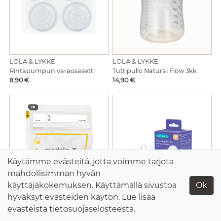
LOLA & LYKKE
LOLA & LYKKE
Rintapumpun varaosasetti
Tuttipullo Natural Flow 3kk
Hinta
Hinta
8,90 €
14,90 €
Käytämme evästeitä, jotta voimme tarjota
mahdollisimman hyvän
käyttäjäkokemuksen. Käyttämällä sivustoa
Ok
hyväksyt evästeiden käytön. Lue lisää
evästeistä
tietosuojaselosteesta
.