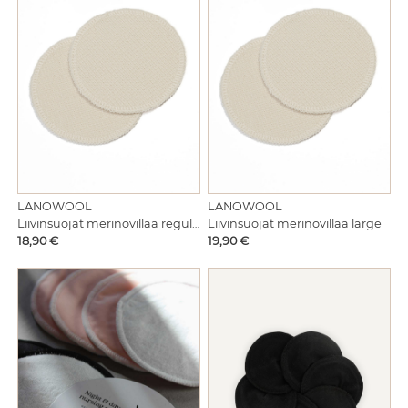
LANOWOOL
LANOWOOL
Liivinsuojat merinovillaa regular
Liivinsuojat merinovillaa large
Hinta
Hinta
18,90 €
19,90 €