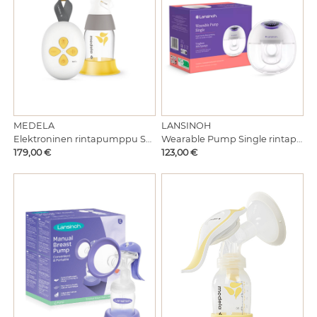
MEDELA
LANSINOH
Elektroninen rintapumppu Solo Single
Wearable Pump Single rintapumppu
Hinta
Hinta
179,00 €
123,00 €