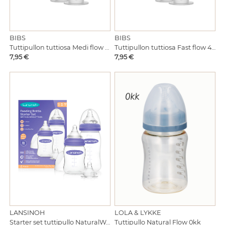
BIBS
BIBS
Tuttipullon tuttiosa Medi flow 2kk 2-pack silikoni
Tuttipullon tuttiosa Fast flow 4kk 2-pack silikoni
Hinta
Hinta
7,95 €
7,95 €
LANSINOH
LOLA & LYKKE
Starter set tuttipullo NaturalWave
Tuttipullo Natural Flow 0kk