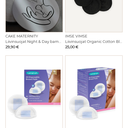
CAKE MATERNITY
IMSE VIMSE
Liivinsuojat Night & Day bambua 3 paria
Liivinsuojat Organic Cotton Black 6kpl
Hinta
Hinta
29,90 €
25,00 €