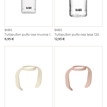
BIBS
BIBS
Tuttipullon pullo-osa muovia 150ml
Tuttipullon pullo-osa lasia 120ml
Hinta
Hinta
6,95 €
12,95 €