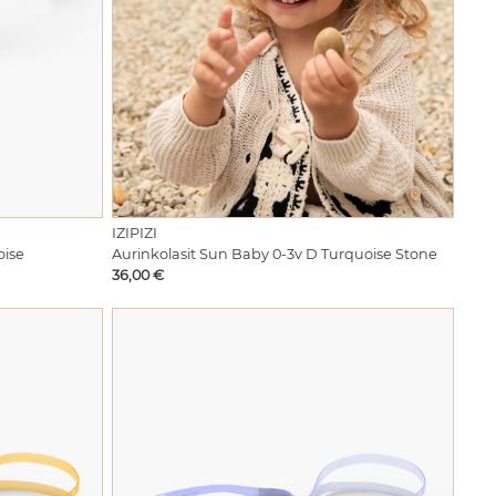
IZIPIZI
oise
Aurinkolasit Sun Baby 0-3v D Turquoise Stone
Hinta
36,00 €