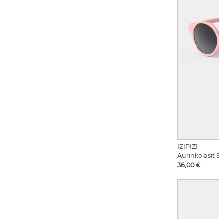
IZIPIZI
Aurinkolasit 
Hinta
36,00 €