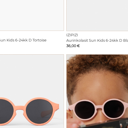
IZIPIZI
Sun Kids 6-24kk D Tortoise
Aurinkolasit Sun Kids 6-24kk D Bl
Hinta
36,00 €