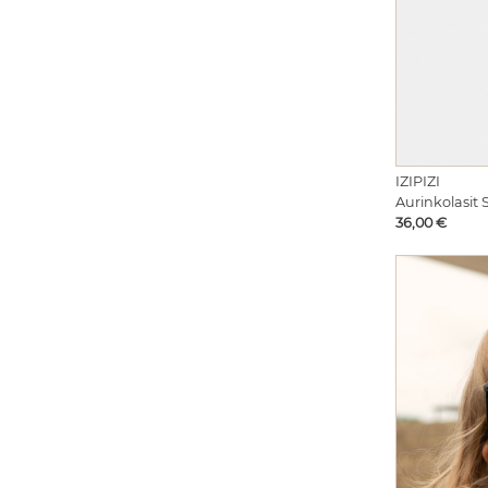
IZIPIZI
Aurinkolasit 
Hinta
36,00 €