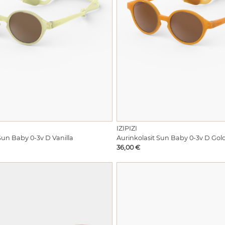
IZIPIZI
Sun Baby 0-3v D Vanilla
Aurinkolasit Sun Baby 0-3v D Go
Hinta
36,00 €