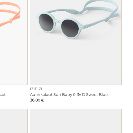
IZIPIZI
cot
Aurinkolasit Sun Baby 0-3v D Sweet Blue
Hinta
36,00 €