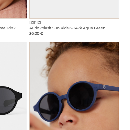
IZIPIZI
Aurinkolasit Sun Kids 6-24kk Aqua Green
stel Pink
Hinta
36,00 €