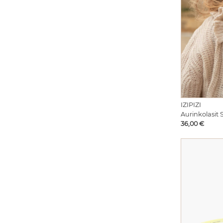
IZIPIZI
Aurinkolasit
Hinta
36,00 €