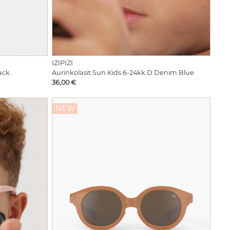
IZIPIZI
ack
Aurinkolasit Sun Kids 6-24kk D Denim Blue
Hinta
36,00 €
NEW