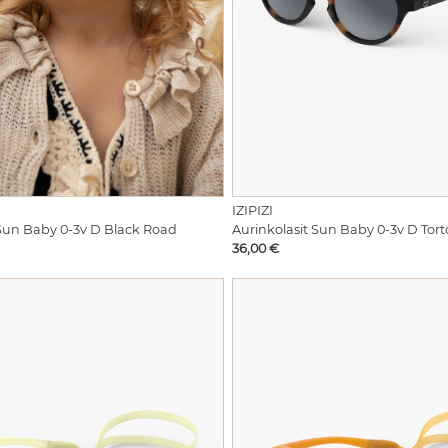
IZIPIZI
 Sun Baby 0-3v D Black Road
Aurinkolasit Sun Baby 0-3v D Tort
Hinta
36,00 €