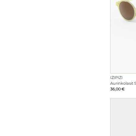
IZIPIZI
Aurinkolasit 
Hinta
36,00 €