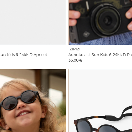
IZIPIZI
Sun Kids 6-24kk D Apricot
Aurinkolasit Sun Kids 6-24kk D Pa
Hinta
36,00 €