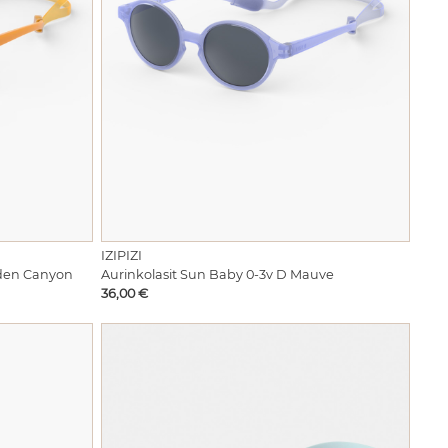
IZIPIZI
lden Canyon
Aurinkolasit Sun Baby 0-3v D Mauve
Hinta
36,00 €