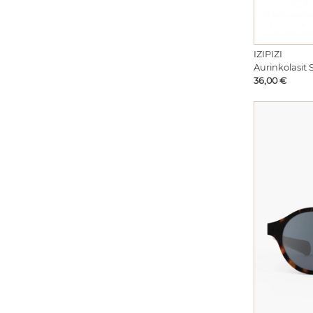
IZIPIZI
Aurinkolasit
Hinta
36,00 €