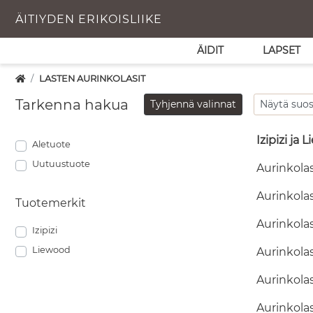
ÄITIYDEN ERIKOISLIIKE
ÄIDIT
LAPSET
LASTEN AURINKOLASIT
Tarkenna hakua
Tyhjennä valinnat
Izipizi ja
Aletuote
Uutuustuote
Aurinkolas
Aurinkolas
Tuotemerkit
Aurinkolas
Izipizi
Liewood
Aurinkolas
Aurinkolas
Aurinkolas