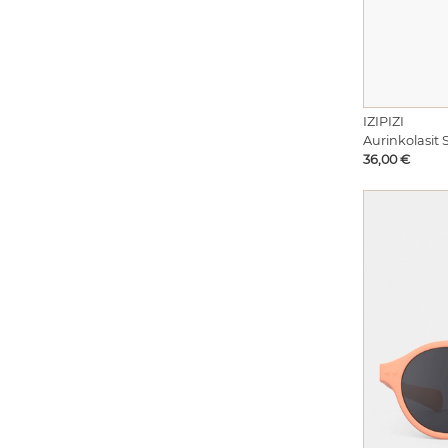
IZIPIZI
Aurinkolasit 
Hinta
36,00 €