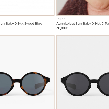
IZIPIZI
 Sun Baby 0-9kk Sweet Blue
Aurinkolasit Sun Baby 0-9kk D Pa
Hinta
36,00 €