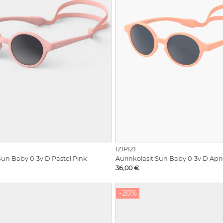
IZIPIZI
Sun Baby 0-3v D Pastel Pink
Aurinkolasit Sun Baby 0-3v D Apri
Hinta
36,00 €
-20%