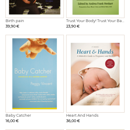
Birth pain
Trust Your Body! Trust Your Baby!
Hinta
Hinta
39,90 €
23,90 €
Baby Catcher
Heart And Hands
Hinta
Hinta
16,00 €
36,00 €