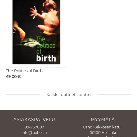
The Politics of Birth
Hinta
49,00 €
Kaikki tuotteet ladattu
ASIAKASPALVELU
MYYMÄLÄ
09-737007
Urho Kekkosen katu 1
info@bebes.fi
00100 Helsinki