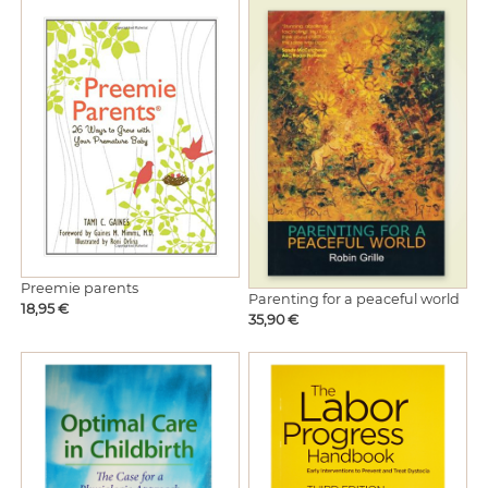
Preemie parents
Parenting for a peaceful world
Hinta
18,95 €
Hinta
35,90 €