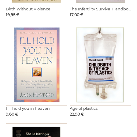
Birth Without Violence
The Infertility Survival Handbook
Hinta
Hinta
19,95 €
17,00 €
I´ll hold you in heaven
Age of plastics
Hinta
Hinta
9,60 €
22,90 €