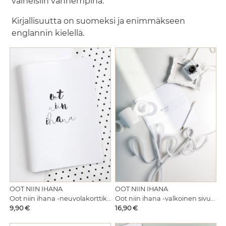
vaiheisiin vanhempina.
Kirjallisuutta on suomeksi ja enimmäkseen
englannin kielellä.
OOT NIIN IHANA
OOT NIIN IHANA
Oot niin ihana -neuvolakorttikotelo
Oot niin ihana -valkoinen sivunippu
Hinta
Hinta
9,90 €
16,90 €