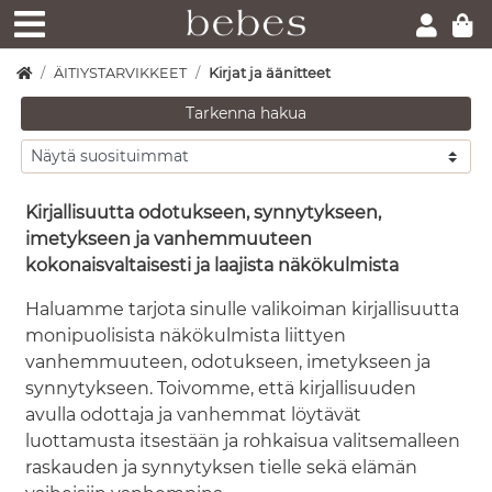
ÄITIYSTARVIKKEET
Kirjat ja äänitteet
Tarkenna hakua
Kirjallisuutta odotukseen, synnytykseen,
imetykseen ja vanhemmuuteen
kokonaisvaltaisesti ja laajista näkökulmista
Haluamme tarjota sinulle valikoiman kirjallisuutta
monipuolisista näkökulmista liittyen
vanhemmuuteen, odotukseen, imetykseen ja
synnytykseen. Toivomme, että kirjallisuuden
avulla odottaja ja vanhemmat löytävät
luottamusta itsestään ja rohkaisua valitsemalleen
raskauden ja synnytyksen tielle sekä elämän