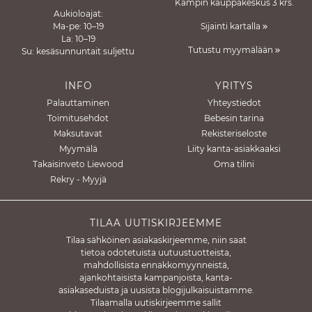
Kampin kauppakeskus 3 krs.
Aukioloajat:
Ma-pe: 10–19
Sijainti kartalla
La: 10–19
Tutustu myymälään
Su: kesäsunnuntait suljettu
INFO
YRITYS
Palauttaminen
Yhteystiedot
Toimitusehdot
Bebesin tarina
Maksutavat
Rekisteriseloste
Myymälä
Liity kanta-asiakkaaksi
Takaisinveto Liewood
Oma tilini
Rekry - Myyjä
TILAA UUTISKIRJEEMME
Tilaa sähköinen asiakaskirjeemme, niin saat
tietoa odotetuista uutuustuotteista,
mahdollisista ennakkomyynneistä,
ajankohtaisista kampanjoista, kanta-
asiakaseduista ja uusista blogijulkaisuistamme.
Tilaamalla uutiskirjeemme sallit