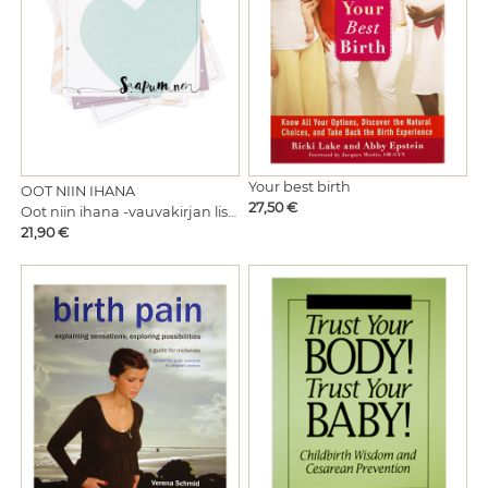
Your best birth
OOT NIIN IHANA
Hinta
27,50 €
Oot niin ihana -vauvakirjan lisäsivut
Hinta
21,90 €