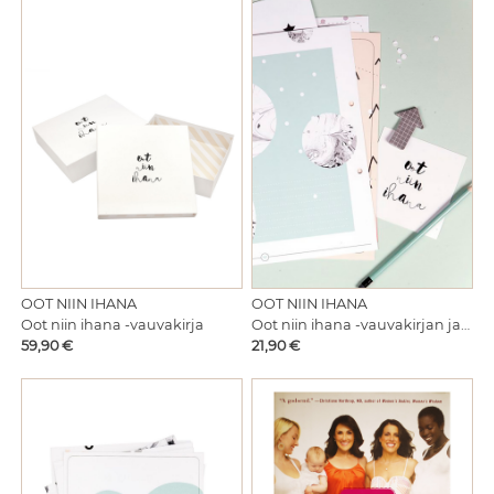
OOT NIIN IHANA
OOT NIIN IHANA
Oot niin ihana -vauvakirja
Oot niin ihana -vauvakirjan jatko-osa
Hinta
Hinta
59,90 €
21,90 €