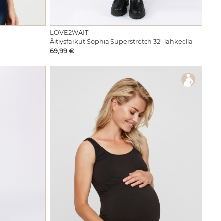
LOVE2WAIT
Äitiysfarkut Sophia Superstretch 32" lahkeella
Hinta
69,99 €