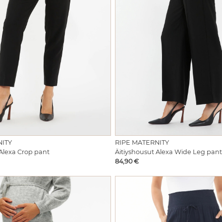
NITY
RIPE MATERNITY
 Alexa Crop pant
Äitiyshousut Alexa Wide Leg pant
Hinta
84,90 €