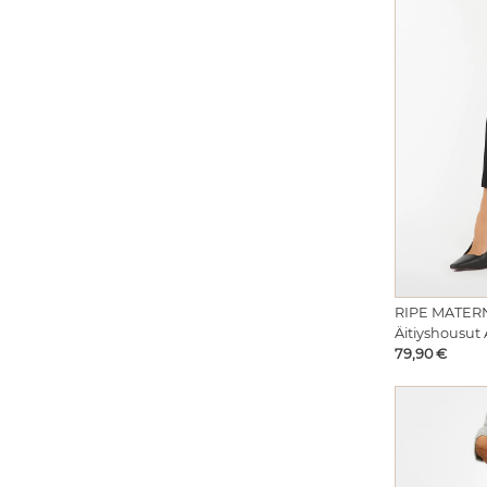
RIPE MATER
Äitiyshousut
Hinta
79,90 €