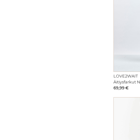
LOVE2WAIT
Äitiysfarkut 
Hinta
69,99 €