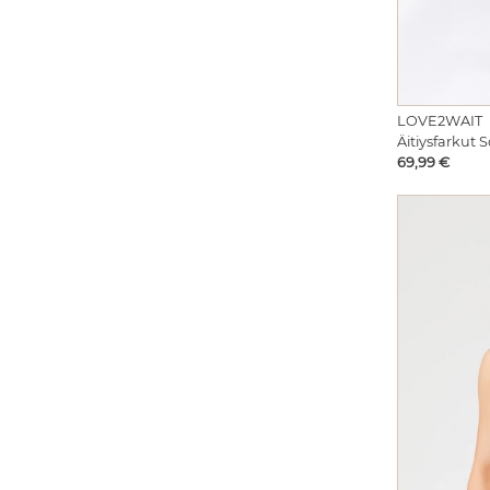
LOVE2WAIT
Äitiysfarkut 
Hinta
69,99 €