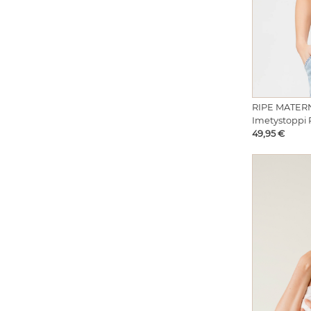
RIPE MATER
Imetystoppi 
Hinta
49,95 €