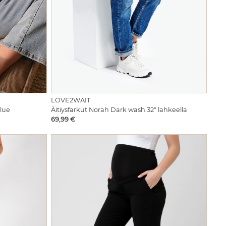
LOVE2WAIT
blue
Äitiysfarkut Norah Dark wash 32" lahkeella
Hinta
69,99 €