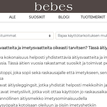
ALE
SUOSIKIT
BLOGI
TUOTEMERKIT
svaatteita ja imetysvaatteita oikeasti tarvitsen? Tässä äiti
a kokonaisuus helposti yhdistettäviä äitiysvaatteita ja i
usia. Tässä äitien vuosia rakastamat suosikit ja toimivat p
toppi, joka sopii sekä raskausajalle että imetykseen, se
sa
at äitiysleggingsit, jotka yhdistät helposti mekkoihin j
avat imetysliivit, jotka voit ottaa käyttöön jo raskausaik
ännöllinen äitiysmekko imetysominaisuudella
syöpaita kotoisaan oleiluun ja öisiin imetyshetkiin