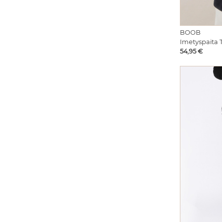
BOOB
Imetyspaita T
Hinta
54,95 €