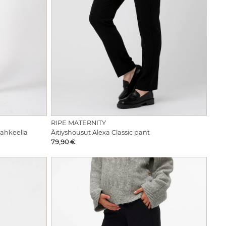
RIPE MATERNITY
lahkeella
Äitiyshousut Alexa Classic pant
Hinta
79,90 €