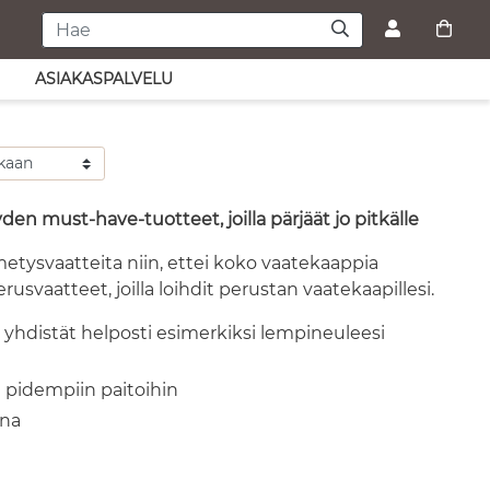
ASIAKASPALVELU
yden must-have-tuotteet, joilla pärjäät jo pitkälle
metysvaatteita niin, ettei koko vaatekaappia
erusvaatteet, joilla loihdit perustan vaatekaapillesi.
n yhdistät helposti esimerkiksi lempineuleesi
a pidempiin paitoihin
ana