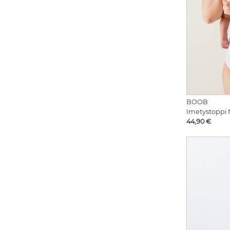
BOOB
Imetystoppi 
Hinta
44,90 €