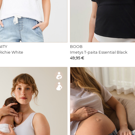
NITY
BOOB
Richie White
Imetys T-paita Essential Black
Hinta
49,95 €