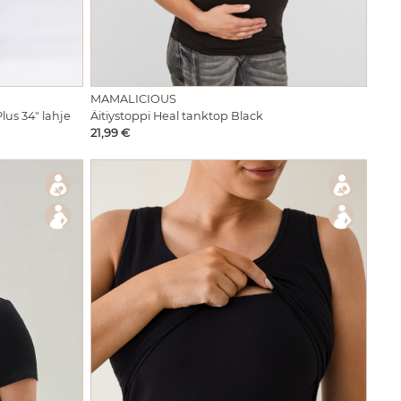
MAMALICIOUS
lus 34" lahje
Äitiystoppi Heal tanktop Black
Hinta
21,99 €