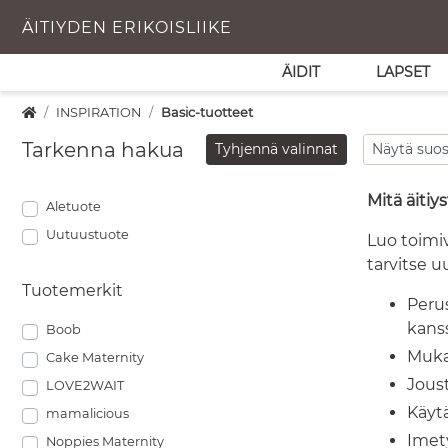
ÄITIYDEN ERIKOISLIIKE
ÄIDIT
LAPSET
INSPIRATION
Basic-tuotteet
Tarkenna hakua
Tyhjennä valinnat
Mitä äitiy
Aletuote
Uutuustuote
Luo toimiv
tarvitse u
Tuotemerkit
Perus
kans
Boob
Mukav
Cake Maternity
Joust
LOVE2WAIT
Käyt
mamalicious
Imety
Noppies Maternity