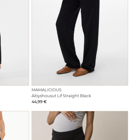
MAMALICIOUS
Äitiyshousut Lif Straight Black
Hinta
44,99 €