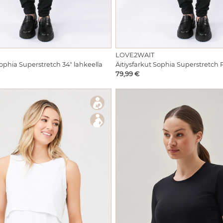
LOVE2WAIT
Sophia Superstretch 34" lahkeella
Äitiysfarkut Sophia Superstretch P
Hinta
79,99 €