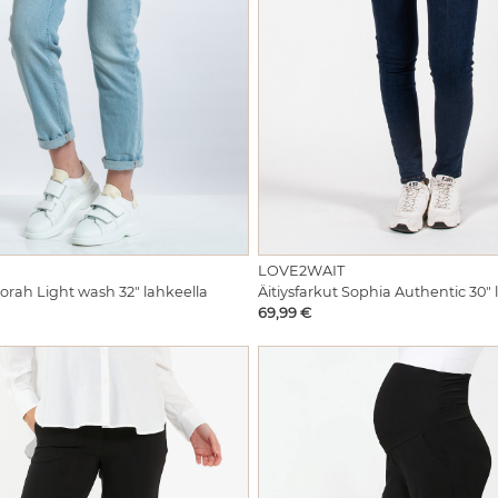
LOVE2WAIT
Norah Light wash 32" lahkeella
Äitiysfarkut Sophia Authentic 30" 
Hinta
69,99 €