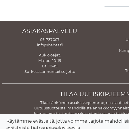
ASIAKASPALVELU
09-737007
U
info@bebes.fi
Kamp
Aukioloajat:
Ma-pe: 10–19
La: 10–19
T
Su: kesäsunnuntait suljettu
TILAA UUTISKIRJEEM
Tilaa sähköinen asiakaskirjeemme, niin saat tie
uutuustuotteista, mahdollisista ennakkomyynneistä
kampanjoista, kanta-asiakaseduista ja uusista blo
Tilaamalla uutiskirjeemme sallit sähköpostiosoitt
Käytämme evästeitä, jotta voimme tarjota mahdollis
rekisteriimme rekisteriselosteemme muka
evästeistä
tietosuojaselosteesta
.