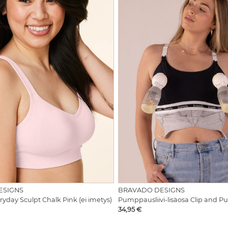
ESIGNS
BRAVADO DESIGNS
veryday Sculpt Chalk Pink (ei imetys)
Hinta
34,95 €