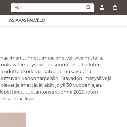
ASIAKASPALVELU
maailman tunnetuimpia imetysliivivalmistajia.
mukavat imetysliivit on suunniteltu harkiten
joka odottaa korkeaa laatua ja mukavuutta
uttuvan kehon tarpeisiin. Bravadon imetysliivejä
levat ja imettävät äidit jo yli 30 vuoden ajan.
n lopettanut tuotantonsa vuonna 2025, joten
lossa enää lisää.