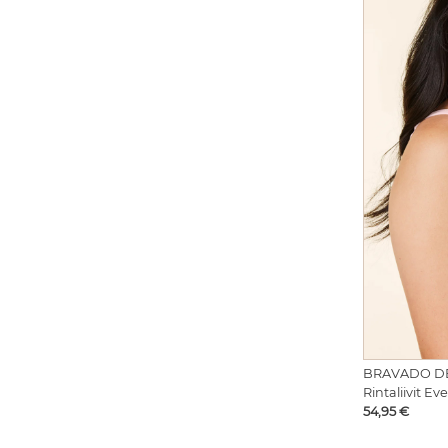
BRAVADO D
Rintaliivit E
Hinta
54,95 €