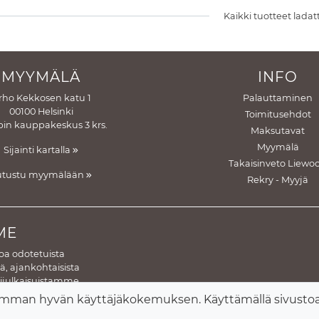
Kaikki tuotteet ladat
MYYMÄLÄ
INFO
rho Kekkosen katu 1
Palauttaminen
00100 Helsinki
Toimitusehdot
in kauppakeskus 3 krs.
Maksutavat
Myymälä
Sijainti kartalla
Takaisinveto Liewo
utustu myymälään
Rekry - Myyjä
ME
toa odotetuista
, ajankohtaisista
gijulkaisuistamme.
eesi lisäämisen
imman hyvän käyttäjäkokemuksen. Käyttämällä sivustoa 
isesti.