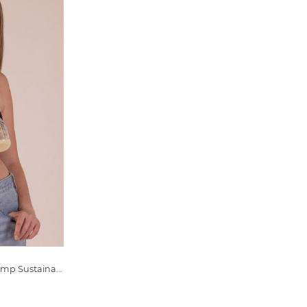
Pumppausliivi-lisäosa Clip and Pump Sustainable