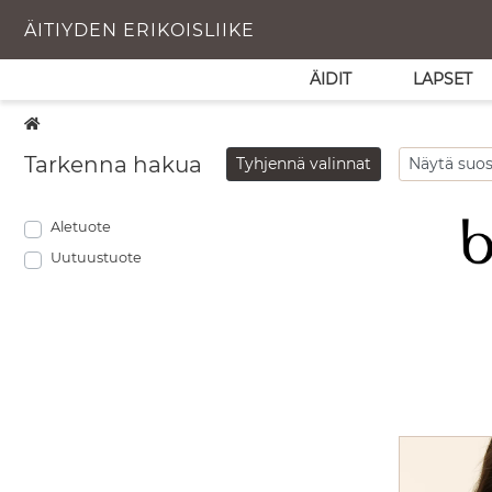
ÄITIYDEN ERIKOISLIIKE
ÄIDIT
LAPSET
Tarkenna hakua
Tyhjennä valinnat
Aletuote
Uutuustuote