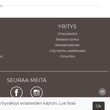
tu
YRITYS
Yhteystiedot
Bebesin tarina
Rekisteriseloste
Liity kanta-asiakkaaksi
od
Oma tilini
SEURAA MEITÄ
hyväksyt evästeiden käytön. Lue lisää
Facebook
Instagram
Ok