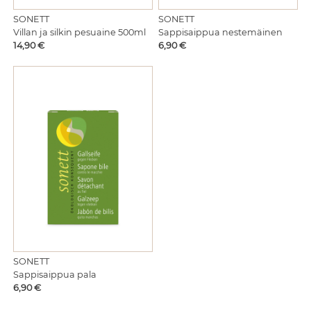
SONETT
SONETT
Villan ja silkin pesuaine 500ml
Sappisaippua nestemäinen
Hinta
Hinta
14,90 €
6,90 €
SONETT
Sappisaippua pala
Hinta
6,90 €