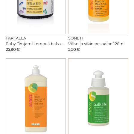
FARFALLA
SONETT
Baby Timjami Lempeä balsami vauvalle
Villan ja silkin pesuaine 120ml
Hinta
Hinta
25,90 €
5,50 €