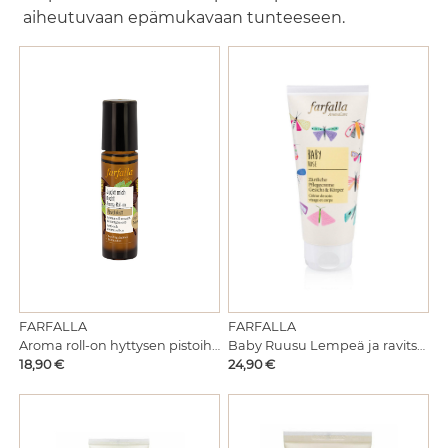
aiheutuvaan epämukavaan tunteeseen.
FARFALLA
FARFALLA
Aroma roll-on hyttysen pistoihin
Baby Ruusu Lempeä ja ravitseva hoitovoide
Hinta
Hinta
18,90 €
24,90 €