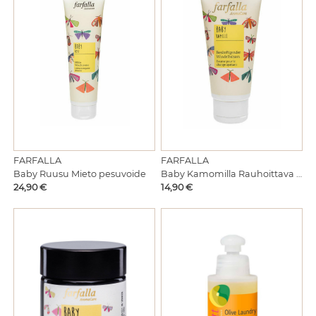
FARFALLA
FARFALLA
Baby Ruusu Mieto pesuvoide
Baby Kamomilla Rauhoittava vaippabalsami
Hinta
Hinta
24,90 €
14,90 €