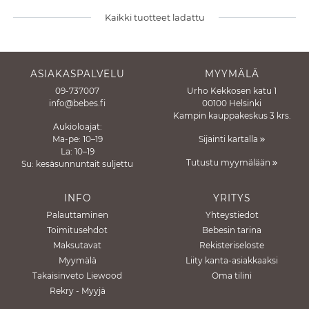
Kaikki tuotteet ladattu
ASIAKASPALVELU
MYYMÄLÄ
09-737007
Urho Kekkosen katu 1
info@bebes.fi
00100 Helsinki
Kampin kauppakeskus 3 krs.
Aukioloajat:
Ma-pe: 10–19
Sijainti kartalla
La: 10–19
Tutustu myymälään
Su: kesäsunnuntait suljettu
INFO
YRITYS
Palauttaminen
Yhteystiedot
Toimitusehdot
Bebesin tarina
Maksutavat
Rekisteriseloste
Myymälä
Liity kanta-asiakkaaksi
Takaisinveto Liewood
Oma tilini
Rekry - Myyjä