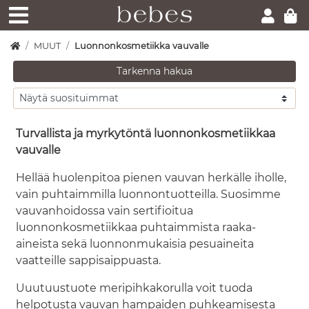
MUUT
Luonnonkosmetiikka vauvalle
Tarkenna hakua
Turvallista ja myrkytöntä luonnonkosmetiikkaa
vauvalle
Hellää huolenpitoa pienen vauvan herkälle iholle,
vain puhtaimmilla luonnontuotteilla. Suosimme
vauvanhoidossa vain sertifioitua
luonnonkosmetiikkaa puhtaimmista raaka-
aineista sekä luonnonmukaisia pesuaineita
vaatteille sappisaippuasta.
Uuutuustuote meripihkakorulla voit tuoda
helpotusta vauvan hampaiden puhkeamisesta