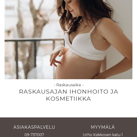
- Raskausaika -
RASKAUSAJAN IHONHOITO JA
KOSMETIIKKA
ASIAKASPALVELU
MYYMÄLÄ
09-737007
Urho Kekkosen katu 1