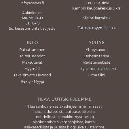
info@bebes.fi
00100 Helsinki
Kampin kauppakeskus 3 krs.
Aukioloajat:
Ma-pe: 10–19
Sijainti kartalla
La: 10–19
Tutustu myymälään
Su: kesäsunnuntait suljettu
INFO
YRITYS
Palauttaminen
Yhteystiedot
Toimitusehdot
Bebesin tarina
Maksutavat
Rekisteriseloste
Myymälä
Liity kanta-asiakkaaksi
Takaisinveto Liewood
Oma tilini
Rekry - Myyjä
TILAA UUTISKIRJEEMME
Tilaa sähköinen asiakaskirjeemme, niin saat
tietoa odotetuista uutuustuotteista,
mahdollisista ennakkomyynneistä,
ajankohtaisista kampanjoista, kanta-
asiakaseduista ja uusista blogijulkaisuistamme.