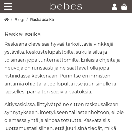
Blogi
Raskausaika
Raskausaika
Raskaana oleva saa hyvää tarkoittavia vinkkejä
ystäviltä, keskustelupalstoilta, sukulaisilta ja
toisinaan jopa tuntemattomilta. Erilaisia ohjeita ja
neuvoja on runsaasti ja ne saattavat olla jopa
ristiriidassa keskenään. Punnitse eri ihmisten
antamia ohjeita ja tee lopulta itse juuri sinulle ja
lapsellesi parhaiten sopivia päätöksiä.
Äitiysasioissa, liittyivätpä ne sitten raskausaikaan,
synnytykseen, imetykseen tai lastenhoitoon, ei ole
olemassa yhtä ja ainoaa totuutta. Kasvata siis
luottamustasi siihen, että juuri sinä tiedät, mikä