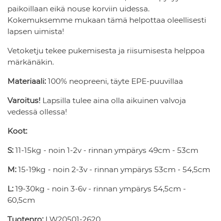
paikoillaan eikä nouse korviin uidessa.
Kokemuksemme mukaan tämä helpottaa oleellisesti
lapsen uimista!
Vetoketju tekee pukemisesta ja riisumisesta helppoa
märkänäkin.
Materiaali:
100% neopreeni, täyte EPE-puuvillaa
Varoitus!
Lapsilla tulee aina olla aikuinen valvoja
vedessä ollessa!
Koot:
S:
11-15kg - noin 1-2v - rinnan ympärys 49cm - 53cm
M:
15-19kg - noin 2-3v - rinnan ympärys 53cm - 54,5cm
L:
19-30kg - noin 3-6v - rinnan ympärys 54,5cm -
60,5cm
Tuotenro:
LW20501-2620