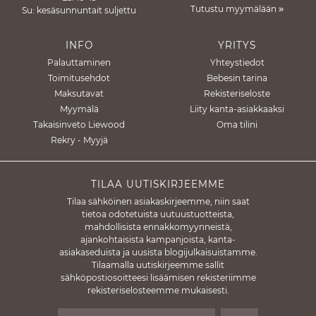
Tutustu myymälään
Su: kesäsunnuntait suljettu
INFO
YRITYS
Palauttaminen
Yhteystiedot
Toimitusehdot
Bebesin tarina
Maksutavat
Rekisteriseloste
Myymälä
Liity kanta-asiakkaaksi
Takaisinveto Liewood
Oma tilini
Rekry - Myyjä
TILAA UUTISKIRJEEMME
Tilaa sähköinen asiakaskirjeemme, niin saat
tietoa odotetuista uutuustuotteista,
mahdollisista ennakkomyynneistä,
ajankohtaisista kampanjoista, kanta-
asiakaseduista ja uusista blogijulkaisuistamme.
Tilaamalla uutiskirjeemme sallit
sähköpostiosoitteesi lisäämisen rekisteriimme
rekisteriselosteemme mukaisesti.