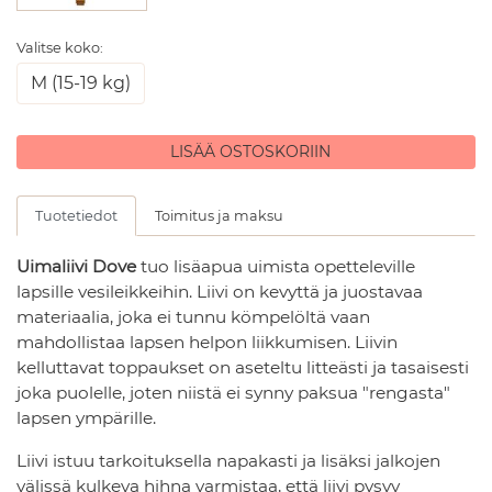
Valitse koko:
M (15-19 kg)
LISÄÄ OSTOSKORIIN
Tuotetiedot
Toimitus ja maksu
Uimaliivi Dove
tuo lisäapua uimista opetteleville
lapsille vesileikkeihin. Liivi on kevyttä ja juostavaa
materiaalia, joka ei tunnu kömpelöltä vaan
mahdollistaa lapsen helpon liikkumisen. Liivin
kelluttavat toppaukset on aseteltu litteästi ja tasaisesti
joka puolelle, joten niistä ei synny paksua "rengasta"
lapsen ympärille.
Liivi istuu tarkoituksella napakasti ja lisäksi jalkojen
välissä kulkeva hihna varmistaa, että liivi pysyy