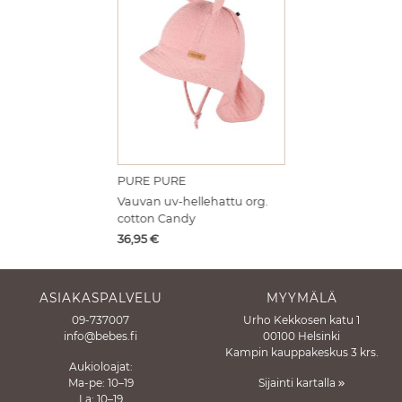
PURE PURE
Vauvan uv-hellehattu org.
cotton Candy
Hinta
36,95
€
ASIAKASPALVELU
MYYMÄLÄ
09-737007
Urho Kekkosen katu 1
info@bebes.fi
00100 Helsinki
Kampin kauppakeskus 3 krs.
Aukioloajat:
Ma-pe: 10–19
Sijainti kartalla
La: 10–19