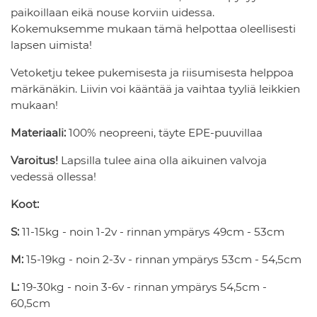
paikoillaan eikä nouse korviin uidessa.
Kokemuksemme mukaan tämä helpottaa oleellisesti
lapsen uimista!
Vetoketju tekee pukemisesta ja riisumisesta helppoa
märkänäkin. Liivin voi kääntää ja vaihtaa tyyliä leikkien
mukaan!
Materiaali:
100% neopreeni, täyte EPE-puuvillaa
Varoitus!
Lapsilla tulee aina olla aikuinen valvoja
vedessä ollessa!
Koot:
S:
11-15kg - noin 1-2v - rinnan ympärys 49cm - 53cm
M:
15-19kg - noin 2-3v - rinnan ympärys 53cm - 54,5cm
L:
19-30kg - noin 3-6v - rinnan ympärys 54,5cm -
60,5cm