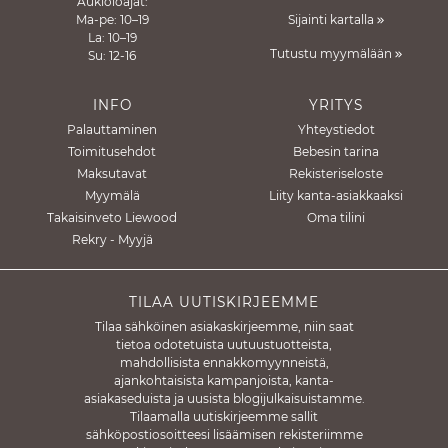
Aukioloajat:
Ma-pe: 10–19
Sijainti kartalla
La: 10–19
Tutustu myymälään
Su: 12-16
INFO
YRITYS
Palauttaminen
Yhteystiedot
Toimitusehdot
Bebesin tarina
Maksutavat
Rekisteriseloste
Myymälä
Liity kanta-asiakkaaksi
Takaisinveto Liewood
Oma tilini
Rekry - Myyjä
TILAA UUTISKIRJEEMME
Tilaa sähköinen asiakaskirjeemme, niin saat
tietoa odotetuista uutuustuotteista,
mahdollisista ennakkomyynneistä,
ajankohtaisista kampanjoista, kanta-
asiakaseduista ja uusista blogijulkaisuistamme.
Tilaamalla uutiskirjeemme sallit
sähköpostiosoitteesi lisäämisen rekisteriimme