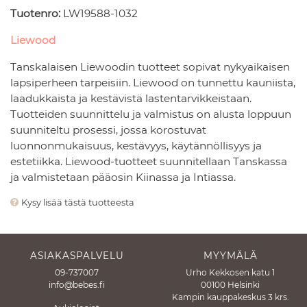
Tuotenro:
LW19588-1032
Liewood
Tanskalaisen Liewoodin tuotteet sopivat nykyaikaisen
lapsiperheen tarpeisiin. Liewood on tunnettu kauniista,
laadukkaista ja kestävistä lastentarvikkeistaan.
Tuotteiden suunnittelu ja valmistus on alusta loppuun
suunniteltu prosessi, jossa korostuvat
luonnonmukaisuus, kestävyys, käytännöllisyys ja
estetiikka. Liewood-tuotteet suunnitellaan Tanskassa
ja valmistetaan pääosin Kiinassa ja Intiassa.
Kysy lisää tästä tuotteesta
ASIAKASPALVELU
MYYMÄLÄ
09-737007
Urho Kekkosen katu 1
info@bebes.fi
00100 Helsinki
Kampin kauppakeskus 3 krs.