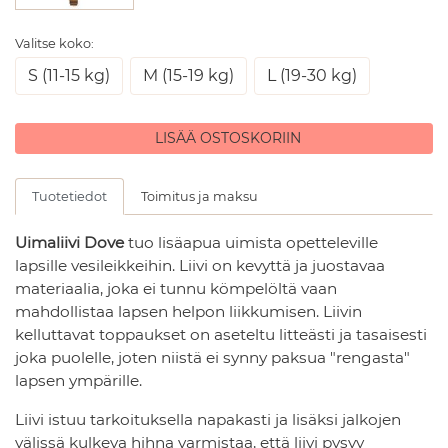
Valitse koko:
S (11-15 kg)
M (15-19 kg)
L (19-30 kg)
LISÄÄ OSTOSKORIIN
Tuotetiedot
Toimitus ja maksu
Uimaliivi Dove
tuo lisäapua uimista opetteleville
lapsille vesileikkeihin. Liivi on kevyttä ja juostavaa
materiaalia, joka ei tunnu kömpelöltä vaan
mahdollistaa lapsen helpon liikkumisen. Liivin
kelluttavat toppaukset on aseteltu litteästi ja tasaisesti
joka puolelle, joten niistä ei synny paksua "rengasta"
lapsen ympärille.
Liivi istuu tarkoituksella napakasti ja lisäksi jalkojen
välissä kulkeva hihna varmistaa, että liivi pysyy