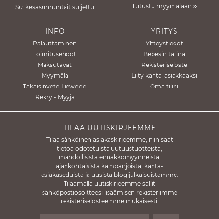
Tutustu myymälään
Su: kesäsunnuntait suljettu
INFO
YRITYS
Palauttaminen
Yhteystiedot
Toimitusehdot
Bebesin tarina
Maksutavat
Rekisteriseloste
Myymälä
Liity kanta-asiakkaaksi
Takaisinveto Liewood
Oma tilini
Rekry - Myyjä
TILAA UUTISKIRJEEMME
Tilaa sähköinen asiakaskirjeemme, niin saat
tietoa odotetuista uutuustuotteista,
mahdollisista ennakkomyynneistä,
ajankohtaisista kampanjoista, kanta-
asiakaseduista ja uusista blogijulkaisuistamme.
Tilaamalla uutiskirjeemme sallit
sähköpostiosoitteesi lisäämisen rekisteriimme
rekisteriselosteemme mukaisesti.