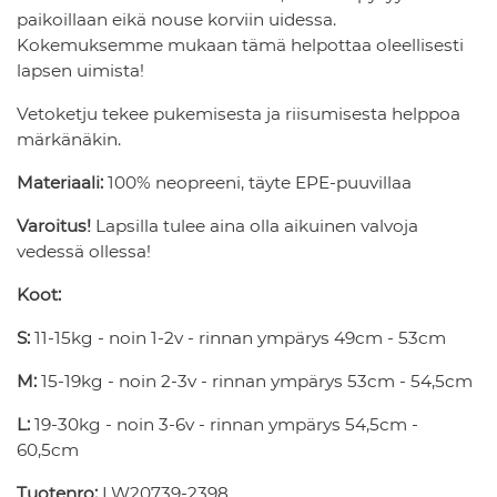
paikoillaan eikä nouse korviin uidessa.
Kokemuksemme mukaan tämä helpottaa oleellisesti
lapsen uimista!
Vetoketju tekee pukemisesta ja riisumisesta helppoa
märkänäkin.
Materiaali:
100% neopreeni, täyte EPE-puuvillaa
Varoitus!
Lapsilla tulee aina olla aikuinen valvoja
vedessä ollessa!
Koot:
S:
11-15kg - noin 1-2v - rinnan ympärys 49cm - 53cm
M:
15-19kg - noin 2-3v - rinnan ympärys 53cm - 54,5cm
L:
19-30kg - noin 3-6v - rinnan ympärys 54,5cm -
60,5cm
Tuotenro:
LW20739-2398