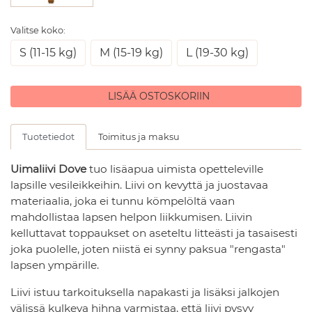
Valitse koko:
S (11-15 kg)
M (15-19 kg)
L (19-30 kg)
LISÄÄ OSTOSKORIIN
Tuotetiedot
Toimitus ja maksu
Uimaliivi Dove
tuo lisäapua uimista opetteleville
lapsille vesileikkeihin. Liivi on kevyttä ja juostavaa
materiaalia, joka ei tunnu kömpelöltä vaan
mahdollistaa lapsen helpon liikkumisen. Liivin
kelluttavat toppaukset on aseteltu litteästi ja tasaisesti
joka puolelle, joten niistä ei synny paksua "rengasta"
lapsen ympärille.
Liivi istuu tarkoituksella napakasti ja lisäksi jalkojen
välissä kulkeva hihna varmistaa, että liivi pysyy