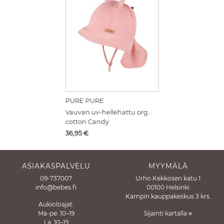
PURE PURE
Vauvan uv-hellehattu org.
cotton Candy
Hinta
36,95
€
ASIAKASPALVELU
MYYMÄLÄ
09-737007
Urho Kekkosen katu 1
info@bebes.fi
00100 Helsinki
Kampin kauppakeskus 3 krs.
Aukioloajat:
Ma-pe: 10–19
Sijainti kartalla
La: 10–19