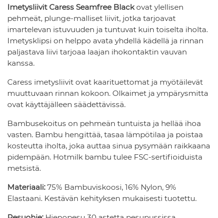
Imetysliivit Caress Seamfree Black
ovat ylellisen
pehmeät, plunge-malliset liivit, jotka tarjoavat
imartelevan istuvuuden ja tuntuvat kuin toiselta iholta.
Imetysklipsi on helppo avata yhdellä kädellä ja rinnan
paljastava liivi tarjoaa laajan ihokontaktin vauvan
kanssa.
Caress imetysliivit ovat kaarituettomat ja myötäilevät
muuttuvaan rinnan kokoon. Olkaimet ja ympärysmitta
ovat käyttäjälleen säädettävissä.
Bambusekoitus on pehmeän tuntuista ja hellää ihoa
vasten. Bambu hengittää, tasaa lämpötilaa ja poistaa
kosteutta iholta, joka auttaa sinua pysymään raikkaana
pidempään. Hotmilk bambu tulee FSC-sertifioiduista
metsistä.
Materiaali:
75% Bambuviskoosi, 16% Nylon, 9%
Elastaani. Kestävän kehityksen mukaisesti tuotettu.
Pesuohje:
Hienopesu 30 astetta pesupussissa.