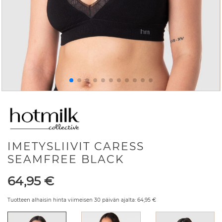
IMETYSLIIVIT CARESS
SEAMFREE BLACK
Hinta
64,95
€
Tuotteen alhaisin hinta viimeisen 30 päivän ajalta:
64,95
€