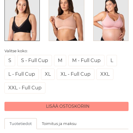
Valitse koko:
S
S - Full Cup
M
M - Full Cup
L
L - Full Cup
XL
XL - Full Cup
XXL
XXL - Full Cup
LISÄÄ OSTOSKORIIN
Tuotetiedot
Toimitus ja maksu