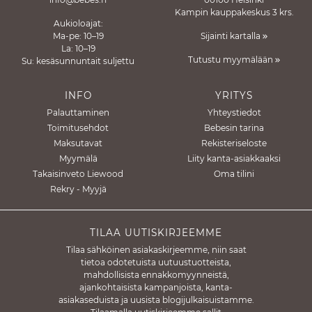
Kampin kauppakeskus 3 krs.
Aukioloajat:
Ma-pe: 10–19
Sijainti kartalla
La: 10–19
Tutustu myymälään
Su: kesäsunnuntait suljettu
INFO
YRITYS
Palauttaminen
Yhteystiedot
Toimitusehdot
Bebesin tarina
Maksutavat
Rekisteriseloste
Myymälä
Liity kanta-asiakkaaksi
Takaisinveto Liewood
Oma tilini
Rekry - Myyjä
TILAA UUTISKIRJEEMME
Tilaa sähköinen asiakaskirjeemme, niin saat
tietoa odotetuista uutuustuotteista,
mahdollisista ennakkomyynneistä,
ajankohtaisista kampanjoista, kanta-
asiakaseduista ja uusista blogijulkaisuistamme.