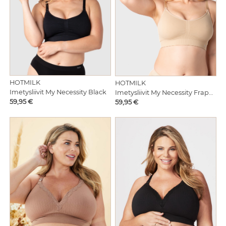
HOTMILK
HOTMILK
Imetysliivit My Necessity Black
Imetysliivit My Necessity Frappe
Hinta
Hinta
59,95 €
59,95 €