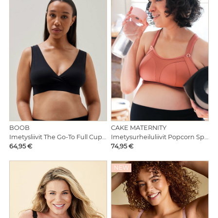
BOOB
CAKE MATERNITY
Imetysliivit The Go-To Full Cup Bra Black
Imetysurheiluliivit Popcorn Sports Bra X Busty
Hinta
Hinta
64,95 €
74,95 €
NEW