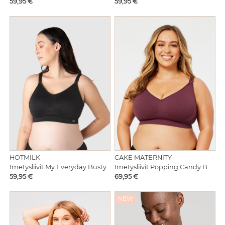
Hinta
Hinta
59,95 €
59,95 €
HOTMILK
CAKE MATERNITY
Imetysliivit My Everyday Busty Black
Imetysliivit Popping Candy Busty Plum
Hinta
Hinta
59,95 €
69,95 €
NEW