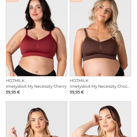
HOTMILK
HOTMILK
Imetysliivit My Necessity Cherry
Imetysliivit My Necessity Chocolate
Hinta
Hinta
59,95 €
59,95 €