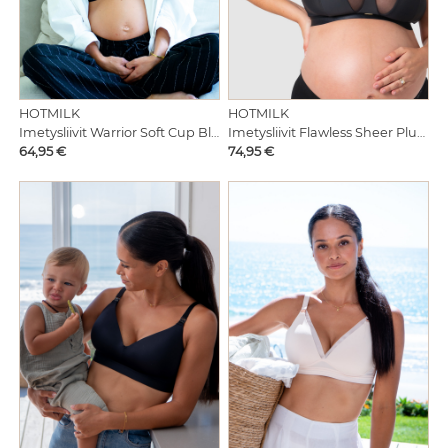
HOTMILK
HOTMILK
Imetysliivit Warrior Soft Cup Black
Imetysliivit Flawless Sheer Plunge Black
Hinta
Hinta
64,95 €
74,95 €