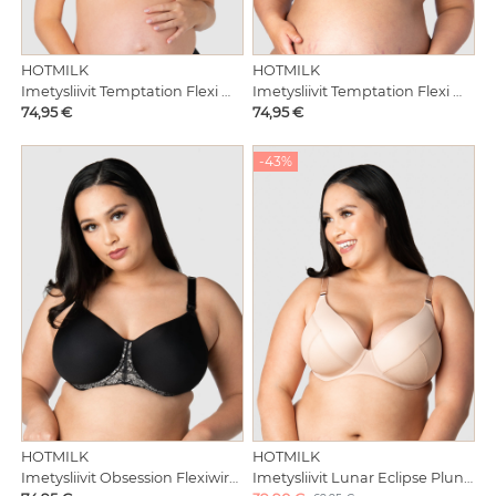
HOTMILK
HOTMILK
Imetysliivit Temptation Flexi Wire Powder
Imetysliivit Temptation Flexi Wire Black
Hinta
Hinta
74,95 €
74,95 €
-43%
HOTMILK
HOTMILK
Imetysliivit Obsession Flexiwire Black
Imetysliivit Lunar Eclipse Plunge Flexiwire Naked