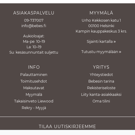
ASIAKASPALVELU
MYYMÄLÄ
09-737007
Urho Kekkosen katu 1
info@bebes.fi
00100 Helsinki
Kampin kauppakeskus 3 krs.
Aukioloajat:
Ma-pe: 10–19
Sijainti kartalla
La: 10–19
Tutustu myymälään
Su: kesäsunnuntait suljettu
INFO
YRITYS
Palauttaminen
Yhteystiedot
Toimitusehdot
Bebesin tarina
Maksutavat
Rekisteriseloste
Myymälä
Liity kanta-asiakkaaksi
Takaisinveto Liewood
Oma tilini
Rekry - Myyjä
TILAA UUTISKIRJEEMME
Tilaa sähköinen asiakaskirjeemme, niin saat