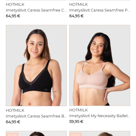
HOTMILK
HOTMILK
Imetysliivit Caress Seamfree Cashmere
Imetysliivit Caress Seamfree Petal
Hinta
Hinta
64,95 €
64,95 €
HOTMILK
HOTMILK
Imetysliivit My Necessity Ballet Pink
Imetysliivit Caress Seamfree Black
Hinta
Hinta
59,95 €
64,95 €
NEW
NEW