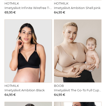
HOTMILK
HOTMILK
Imetysliivit Infinite Wirefree T-shirt Bra Black
Imetysliivit Ambition Shell pink
Hinta
Hinta
69,95 €
64,95 €
HOTMILK
BOOB
Imetysliivit Ambition Black
Imetysliivit The Go-To Full Cup Bra Sand
Hinta
Hinta
64,95 €
64,95 €