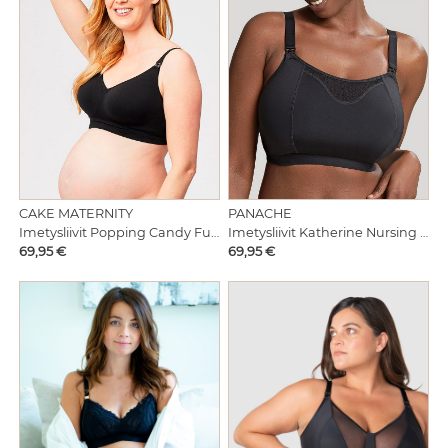
CAKE MATERNITY
PANACHE
Imetysliivit Popping Candy Fuller Bust Black
Imetysliivit Katherine Nursing Bra Black
Hinta
Hinta
69,95 €
69,95 €