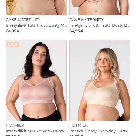
CAKE MATERNITY
CAKE MATERNITY
Imetysliivit Tutti Frutti Busty Black
Imetysliivit Tutti Frutti Busty Mocha
Hinta
Hinta
64,95 €
64,95 €
NEW
HOTMILK
HOTMILK
Imetysliivit My Everyday Busty Dusky Pink
Imetysliivit My Everyday Busty Latte