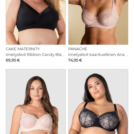
CAKE MATERNITY
PANACHE
Imetysliivit Ribbon Candy Black
Imetysliivit kaarituellinen Ana Vintage
Hinta
Hinta
69,95 €
74,95 €