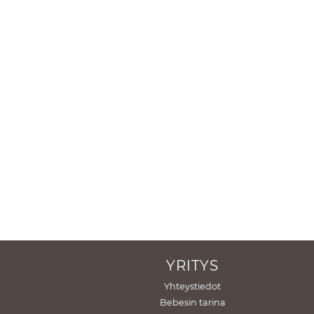
YRITYS
Yhteystiedot
Bebesin tarina