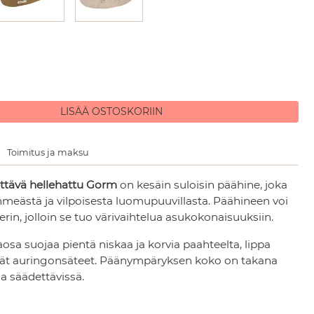
LISÄÄ OSTOSKORIIN
Toimitus ja maksu
ttävä hellehattu Gorm
on kesäin suloisin päähine, joka
hmeästä ja vilpoisesta luomupuuvillasta. Päähineen voi
rin, jolloin se tuo värivaihtelua asukokonaisuuksiin.
osa suojaa pientä niskaa ja korvia paahteelta, lippa
vät auringonsäteet. Päänympäryksen koko on takana
la säädettävissä.