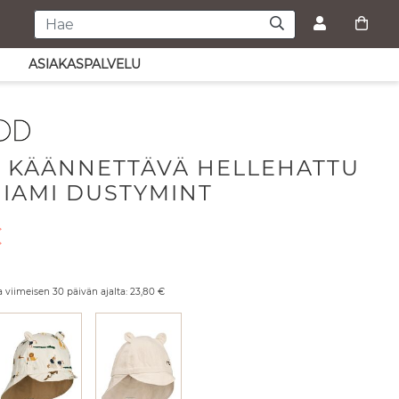
ASIAKASPALVELU
 KÄÄNNETTÄVÄ HELLEHATTU
IAMI DUSTYMINT
räinen hinta
€
ta
a viimeisen 30 päivän ajalta:
23,80
€