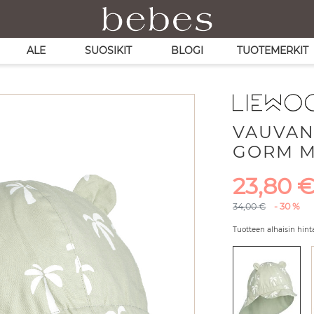
ALE
SUOSIKIT
BLOGI
TUOTEMERKIT
VAUVAN
GORM M
Alkupe
23,80
Alkuperäinen hin
34,00 €
- 30 %
Tuotteen alhaisin hint