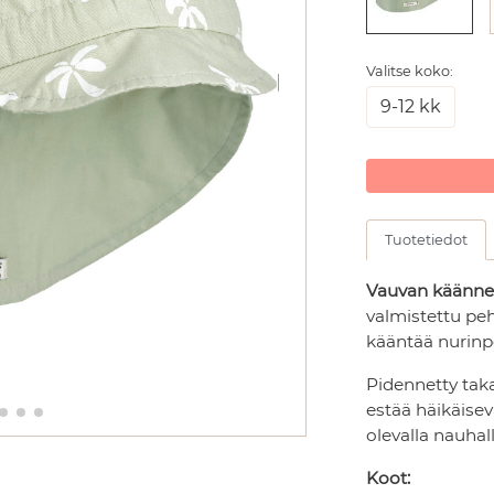
Valitse koko:
9-12 kk
Tuotetiedot
Vauvan käänne
valmistettu pe
kääntää nurinpe
Pidennetty taka
estää häikäise
olevalla nauhal
Koot: