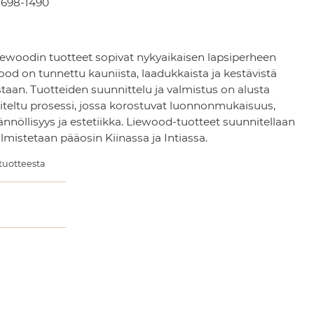
698-1490
iewoodin tuotteet sopivat nykyaikaisen lapsiperheen
wood on tunnettu kauniista, laadukkaista ja kestävistä
staan. Tuotteiden suunnittelu ja valmistus on alusta
teltu prosessi, jossa korostuvat luonnonmukaisuus,
ännöllisyys ja estetiikka. Liewood-tuotteet suunnitellaan
lmistetaan pääosin Kiinassa ja Intiassa.
 tuotteesta