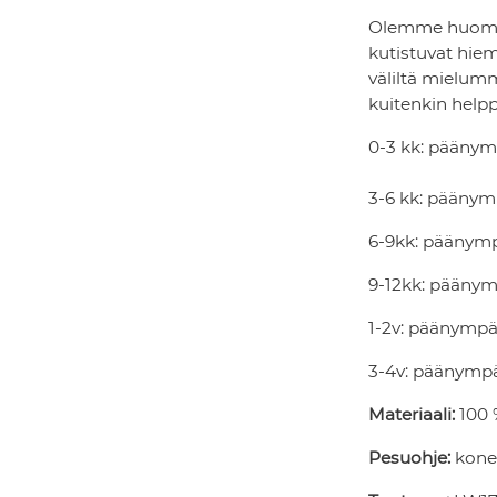
Olemme huomann
kutistuvat hi
väliltä mielum
kuitenkin helpp
0-3 kk: päänym
3-6 kk: päänym
6-9kk: päänym
9-12kk: päänym
1-2v: päänympä
3-4v: päänymp
Materiaali:
100 
Pesuohje:
konep