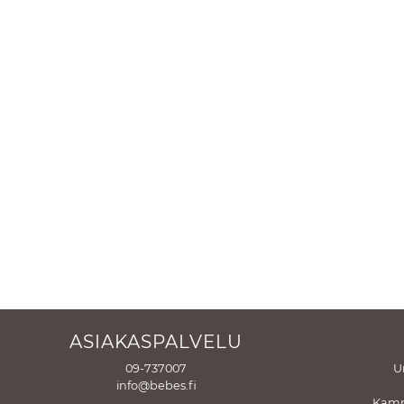
ASIAKASPALVELU
09-737007
U
info@bebes.fi
Kamp