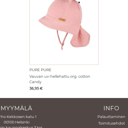
PURE PURE
Vauvan uv-hellehattu org. cotton
Candy
Hinta
36,95
€
MYYMÄLÄ
INFO
rho Kekkosen katu 1
Palauttaminen
00100 Helsinki
Toimitusehdot
in kauppakeskus 3 krs.