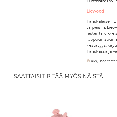
Tuotenro:
LW17
Liewood
Tanskalaisen L
tarpeisiin. Lie
lastentarvikkei
loppuun suunni
kestävyys, käyt
Tanskassa ja va
Kysy lisää tästä
SAATTAISIT PITÄÄ MYÖS NÄISTÄ