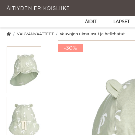
ÄITIYDEN ERIKOISLIIKE
ÄIDIT
LAPSET
VAUVANVAATTEET
Vauvojen uima-asut ja hellehatut
-30%