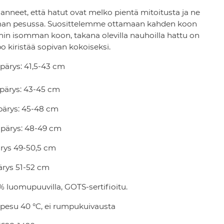
eet, että hatut ovat melko pientä mitoitusta ja ne
eman pesussa. Suosittelemme ottamaan kahden koon
min isomman koon, takana olevilla nauhoilla hattu on
o kiristää sopivan kokoiseksi.
pärys: 41,5-43 cm
pärys: 43-45 cm
pärys: 45-48 cm
pärys: 48-49 cm
rys 49-50,5 cm
ärys 51-52 cm
% luomupuuvilla, GOTS-sertifioitu.
esu 40 °C, ei rumpukuivausta