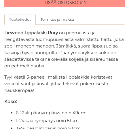
LISÄÄ OSTOSKORIIN
Tuotetiedot
Toimitus ja maksu
Liewood Lippalakki Rory
on pehmeästä ja
hengittävästä luomupuuvillasta valmistettu hattu, joka
sopii moneen menoon. Jämäkkä, suora lippa suojaa
kasvoja hyvin auringolta. Päänympäryksen koko on
säädettävissä takana olevalla soljella ja sisäreunassa
on pehmeä nauha.
Tyylikästä 5-paneeli mallista lippalakkia koristavat
veikeät värit ja kuvat, jotka tekevät pukemisesta
hauskempaa!
Koko:
6-12kk päänympärys noin 49cm
1-2v päänympärys noin 51cm
3-4v päänympärys noin 53cm