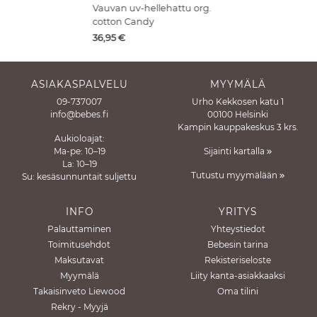
Vauvan uv-hellehattu org.
cotton Candy
Hinta
36,95
€
ASIAKASPALVELU
MYYMÄLÄ
09-737007
Urho Kekkosen katu 1
info@bebes.fi
00100 Helsinki
Kampin kauppakeskus 3 krs.
Aukioloajat:
Ma-pe: 10–19
Sijainti kartalla
La: 10–19
Tutustu myymälään
Su: kesäsunnuntait suljettu
INFO
YRITYS
Palauttaminen
Yhteystiedot
Toimitusehdot
Bebesin tarina
Maksutavat
Rekisteriseloste
Myymälä
Liity kanta-asiakkaaksi
Takaisinveto Liewood
Oma tilini
Rekry - Myyjä