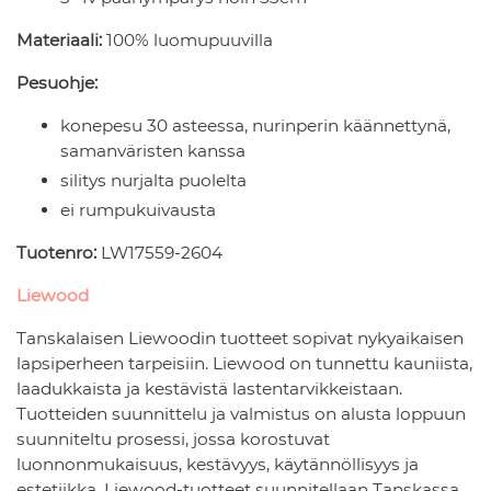
Materiaali:
100% luomupuuvilla
Pesuohje:
konepesu 30 asteessa, nurinperin käännettynä,
samanväristen kanssa
silitys nurjalta puolelta
ei rumpukuivausta
Tuotenro:
LW17559-2604
Liewood
Tanskalaisen Liewoodin tuotteet sopivat nykyaikaisen
lapsiperheen tarpeisiin. Liewood on tunnettu kauniista,
laadukkaista ja kestävistä lastentarvikkeistaan.
Tuotteiden suunnittelu ja valmistus on alusta loppuun
suunniteltu prosessi, jossa korostuvat
luonnonmukaisuus, kestävyys, käytännöllisyys ja
estetiikka. Liewood-tuotteet suunnitellaan Tanskassa