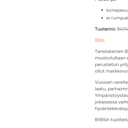
konepesu
ei rumpuk
Tuotenro:
9404
Bibs
Tanskalainen B
muotoilultaan 
perustetun yrit
ollut markkinoi
Vuosien varell
laatu, parhaim
Ympäristöystävä
jokaisessa vaih
hyväntekeväisyy
BIBSin tuotteit