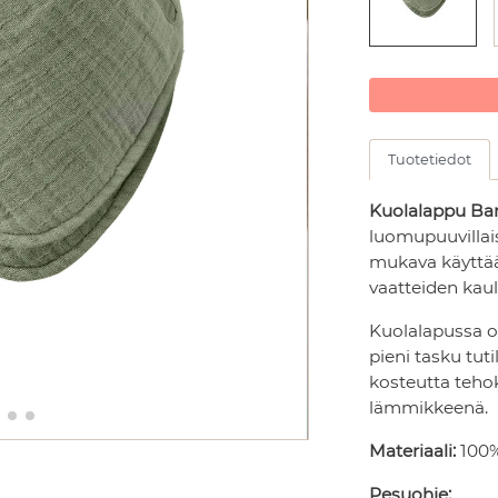
Tuotetiedot
Kuolalappu Ba
luomupuuvillai
mukava käyttää
vaatteiden kaul
Kuolalapussa o
pieni tasku tut
kosteutta teho
lämmikkeenä.
Materiaali:
100%
Pesuohje: