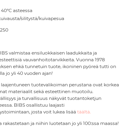
 40°C asteessa
uivausta/silitystä/kuivapesua
250
IBS valmistaa ensiluokkaisen laadukkaita ja
esteettisiä vauvanhoitotarvikkeita. Vuonna 1978
yksen ehkä tunnetuin tuote, ikoninen pyöreä tutti on
lla jo yli 40 vuoden ajan!
a laajentuneen tuotevalikoiman perustana ovat korkea
mat materiaalit sekä esteettinen muotoilu.
llisyys ja turvallisuus näkyvät tuotantoketjun
eessa. BIBS osallistuu laajasti
stoimintaan, josta voit lukea lisää
täältä.
a rakastetaan ja niihin luotetaan jo yli 100:ssa maassa!