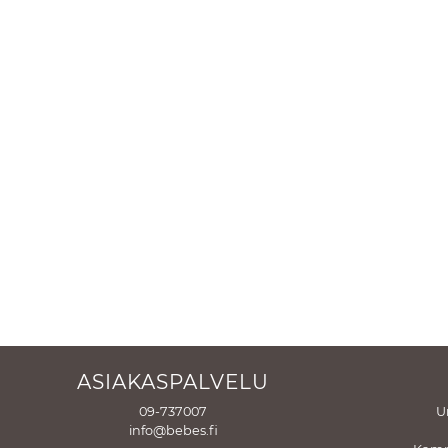
ASIAKASPALVELU
09-737007
U
info@bebes.fi