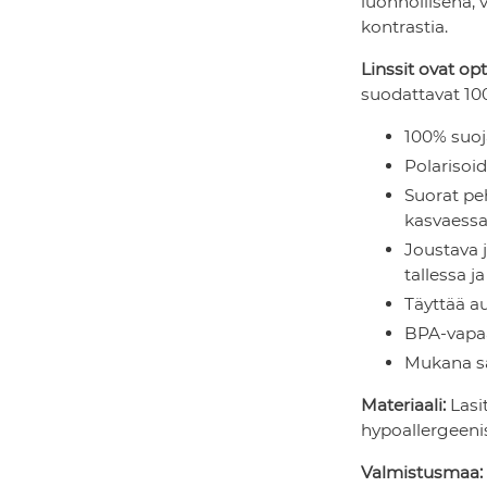
luonnollisena,
kontrastia.
Linssit ovat op
suodattavat 100
100% suoj
Polarisoid
Suorat pe
kasvaess
Joustava j
tallessa 
Täyttää au
BPA-vapaa
Mukana sä
Materiaali:
Lasi
hypoallergeenis
Valmistusmaa: