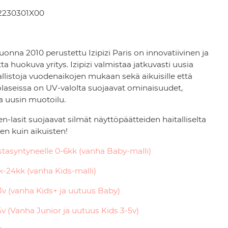
2230301X00
onna 2010 perustettu Izipizi Paris on innovatiivinen ja
ta huokuva yritys. Izipizi valmistaa jatkuvasti uusia
llistoja vuodenaikojen mukaan sekä aikuisille että
kolaseissa on UV-valolta suojaavat ominaisuudet,
ja uusin muotoilu.
n-lasit suojaavat silmät näyttöpäätteiden haitalliselta
sten kuin aikuisten!
stasyntyneelle 0-6kk (vanha Baby-malli)
k-24kk (vanha Kids-malli)
3v (vanha Kids+ ja uutuus Baby)
5v (Vanha Junior ja uutuus Kids 3-5v)