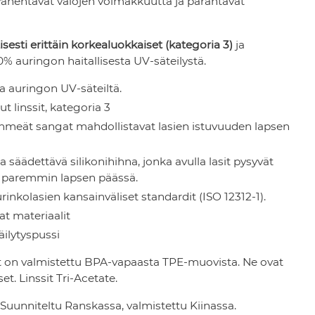
 vähentävät valojen voimakkuutta ja parantavat
tisesti erittäin korkealuokkaiset (kategoria 3)
ja
% auringon haitallisesta UV-säteilystä.
a auringon UV-säteiltä.
ut linssit, kategoria 3
hmeät sangat mahdollistavat lasien istuvuuden lapsen
a
a säädettävä silikonihihna, jonka avulla lasit pysyvät
ja paremmin lapsen päässä.
rinkolasien kansainväliset standardit (ISO 12312-1).
t materiaalit
ilytyspussi
t on valmistettu BPA-vapaasta TPE-muovista. Ne ovat
et. Linssit Tri-Acetate.
Suunniteltu Ranskassa, valmistettu Kiinassa.