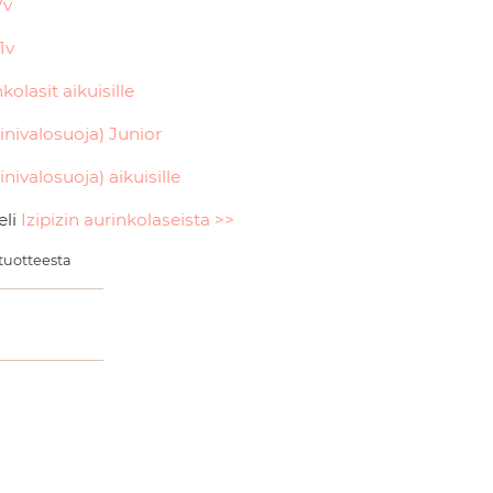
7v
1v
kolasit aikuisille
sinivalosuoja) Junior
sinivalosuoja) aikuisille
eli
Izipizin aurinkolaseista >>
 tuotteesta