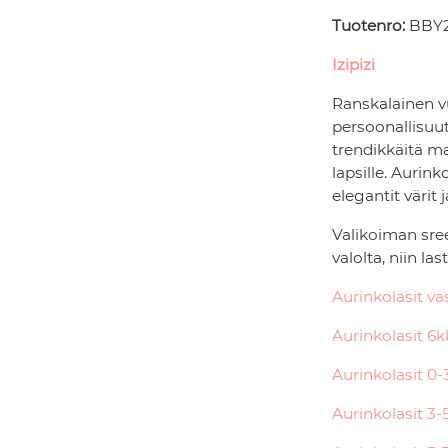
Tuotenro:
BBY
Izipizi
Ranskalainen vu
persoonallisuut
trendikkäitä ma
lapsille. Aurin
elegantit värit 
Valikoiman sree
valolta, niin la
Aurinkolasit va
Aurinkolasit 6k
Aurinkolasit 0-
Aurinkolasit 3-