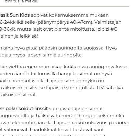
Toimitus ja maksu
asit
Sun Kids
sopivat kokemuksemme mukaan
 6-24kk ikäiselle (päänympärys 40-47cm). Valmistajan
9-36kk, mutta lasit ovat pientä mitoitusta. Izipizi #C
ainen ja leikkisä!
n aina hyvä pitää pääosin auringolta suojassa. Hyvä
uojaa myös lapsen silmiä auringolta.
enkin viettää enemmän aikaa kirkkaassa auringonvalossa
veden äärellä tai lumisilla hangilla, silmät on hyvä
ailla aurinkolaseilla. Lapsen silmien mykiö on
 aikuisen ja siksi se läpäisee vahingollista UV-säteilyä
ikuisen silmät.
en polarisoidut linssit
suojaavat lapsen silmät
ringonvalolta ja häikäisyltä meren, hangen sekä minkä
tavan elementin äärellä. Lapsen näkömukavuus paranee,
t vähenevät. Laadukkaat linssit toistavat värit