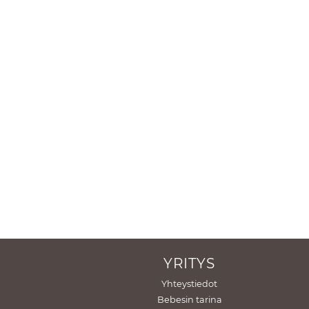
YRITYS
Yhteystiedot
Bebesin tarina