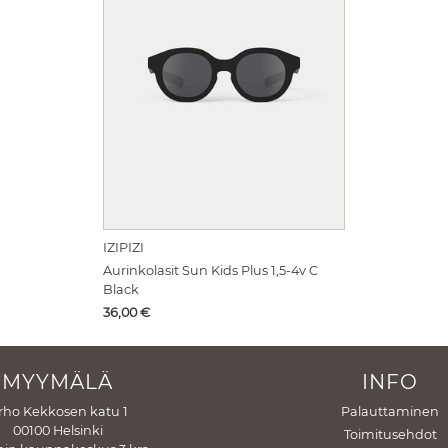
IZIPIZI
Aurinkolasit Sun Kids Plus 1,5-4v C
Black
Hinta
36,00
€
MYYMÄLÄ
INFO
rho Kekkosen katu 1
Palauttaminen
00100 Helsinki
Toimitusehdot