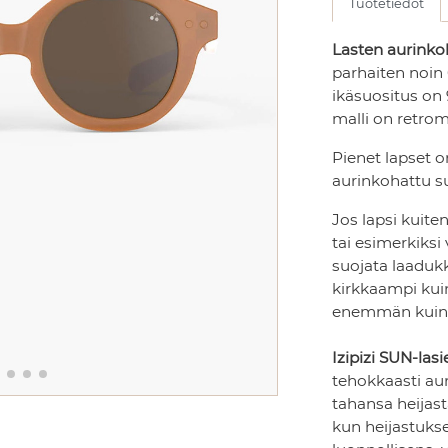
Tuotetiedot
Lasten aurinkol
parhaiten noin
ikäsuositus on 
malli on retrom
Pienet lapset o
aurinkohattu s
Jos lapsi kuit
tai esimerkiksi 
suojata laadukk
kirkkaampi kuin
enemmän kuin a
Izipizi SUN-lasi
tehokkaasti au
tahansa heijas
kun heijastukse