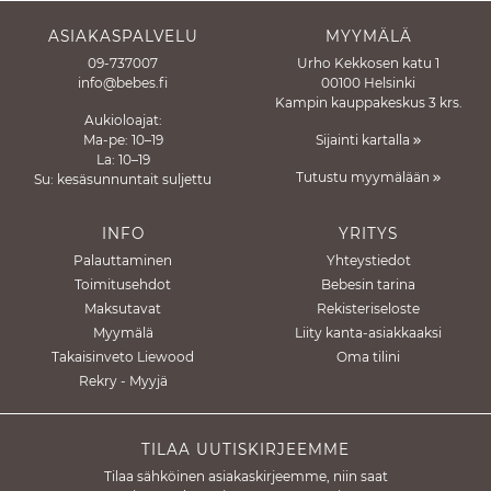
ASIAKASPALVELU
MYYMÄLÄ
09-737007
Urho Kekkosen katu 1
info@bebes.fi
00100 Helsinki
Kampin kauppakeskus 3 krs.
Aukioloajat:
Ma-pe: 10–19
Sijainti kartalla
La: 10–19
Tutustu myymälään
Su: kesäsunnuntait suljettu
INFO
YRITYS
Palauttaminen
Yhteystiedot
Toimitusehdot
Bebesin tarina
Maksutavat
Rekisteriseloste
Myymälä
Liity kanta-asiakkaaksi
Takaisinveto Liewood
Oma tilini
Rekry - Myyjä
TILAA UUTISKIRJEEMME
Tilaa sähköinen asiakaskirjeemme, niin saat