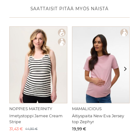
SAATTAISIT PITÄÄ MYÖS NÄISTÄ
NOPPIES MATERNITY
MAMALICIOUS
V
Imetystoppi Jamee Cream
Äitiyspaita New Eva Jersey
Äi
Stripe
top Zephyr
W
Alkuperäinen hinta
Hinta
Hi
31,43
€
Alkuperäinen hinta
19,99
€
19
44,90 €