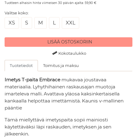
Tuotteen alhaisin hinta viimeisen 30 päivän ajalta:
59,90
€
Valitse koko:
XS
S
M
L
XXL
LISÄÄ OSTOSKORIIN
Kokotaulukko
Tuotetiedot
Toimitus ja maksu
Imetys T-paita Embrace
mukavaa joustavaa
materiaalia. Lyhythihainen raskausajan muotoja
imarteleva malli. Avattava yläosa kaksinkertaisella
kankaalla helpottaa imettämistä. Kaunis v-mallinen
pääntie
Tämä miellyttävä imetyspaita sopii mainiosti
käytettäväksi läpi raskauden, imetyksen ja sen
jälkeenkin.