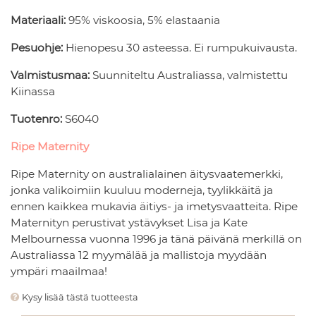
Materiaali:
95% viskoosia, 5% elastaania
Pesuohje:
Hienopesu 30 asteessa. Ei rumpukuivausta.
Valmistusmaa:
Suunniteltu Australiassa, valmistettu
Kiinassa
Tuotenro:
S6040
Ripe Maternity
Ripe Maternity on australialainen äitysvaatemerkki,
jonka valikoimiin kuuluu moderneja, tyylikkäitä ja
ennen kaikkea mukavia äitiys- ja imetysvaatteita. Ripe
Maternityn perustivat ystävykset Lisa ja Kate
Melbournessa vuonna 1996 ja tänä päivänä merkillä on
Australiassa 12 myymälää ja mallistoja myydään
ympäri maailmaa!
Kysy lisää tästä tuotteesta