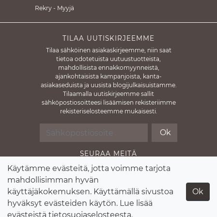
Rekry - Myyjä
TILAA UUTISKIRJEEMME
Tilaa sähköinen asiakaskirjeemme, niin saat
tietoa odotetuista uutuustuotteista,
mahdollisista ennakkomyynneistä,
ajankohtaisista kampanjoista, kanta-
asiakaseduista ja uusista blogijulkaisuistamme.
Tilaamalla uutiskirjeemme sallit
sähköpostiosoitteesi lisäämisen rekisteriimme
rekisteriselosteemme mukaisesti.
Ok
SEURAA MEITÄ
Käytämme evästeitä, jotta voimme tarjota
mahdollisimman hyvän
käyttäjäkokemuksen. Käyttämällä sivustoa
Ok
Facebook
Instagram
hyväksyt evästeiden käytön. Lue lisää
evästeistä
tietosuojaselosteesta
.