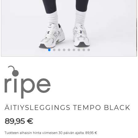
ÄITIYSLEGGINGS TEMPO BLACK
Hinta
89,95
€
Tuotteen alhaisin hinta viimeisen 30 päivän ajalta:
89,95
€