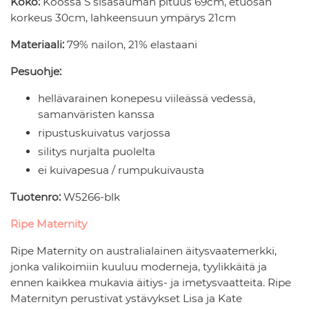
Koko:
Koossa S sisäsauman pituus 69cm, etuosan
korkeus 30cm, lahkeensuun ympärys 21cm
Materiaali:
79% nailon, 21% elastaani
Pesuohje:
hellävarainen konepesu viileässä vedessä,
samanväristen kanssa
ripustuskuivatus varjossa
silitys nurjalta puolelta
ei kuivapesua / rumpukuivausta
Tuotenro:
W5266-blk
Ripe Maternity
Ripe Maternity on australialainen äitysvaatemerkki,
jonka valikoimiin kuuluu moderneja, tyylikkäitä ja
ennen kaikkea mukavia äitiys- ja imetysvaatteita. Ripe
Maternityn perustivat ystävykset Lisa ja Kate