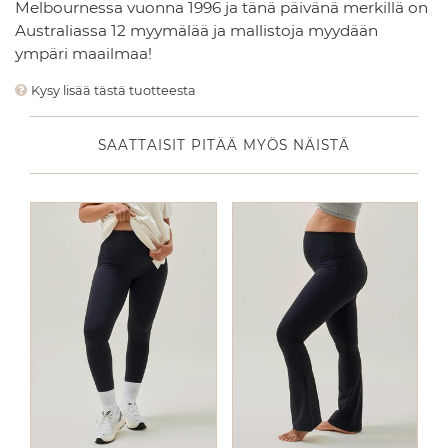
Melbournessa vuonna 1996 ja tänä päivänä merkillä on
Australiassa 12 myymälää ja mallistoja myydään
ympäri maailmaa!
Kysy lisää tästä tuotteesta
SAATTAISIT PITÄÄ MYÖS NÄISTÄ