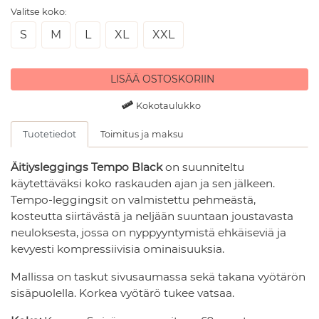
Valitse koko:
S
M
L
XL
XXL
LISÄÄ OSTOSKORIIN
Kokotaulukko
Tuotetiedot
Toimitus ja maksu
Äitiysleggings Tempo Black
on suunniteltu
käytettäväksi koko raskauden ajan ja sen jälkeen.
Tempo-leggingsit on valmistettu pehmeästä,
kosteutta siirtävästä ja neljään suuntaan joustavasta
neuloksesta, jossa on nyppyyntymistä ehkäiseviä ja
kevyesti kompressiivisia ominaisuuksia.
Mallissa on taskut sivusaumassa sekä takana vyötärön
sisäpuolella. Korkea vyötärö tukee vatsaa.