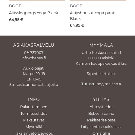
BOOB
BOOB
Äitiysleggings Yoga Black
Äitiyshousut Yoga pants
Black
Hinta
64,95
€
Hinta
64,95
€
ASIAKASPALVELU
MYYMÄLÄ
09-737007
Urho Kekkosen katu 1
info@bebes.fi
00100 Helsinki
Kampin kauppakeskus 3 krs.
Aukioloajat:
Ma-pe: 10–19
Sijainti kartalla
La: 10–19
Tutustu myymälään
Su: kesäsunnuntait suljettu
INFO
YRITYS
Palauttaminen
Yhteystiedot
Toimitusehdot
Bebesin tarina
Maksutavat
Rekisteriseloste
Myymälä
Liity kanta-asiakkaaksi
Takaisinveto Liewood
Oma tilini