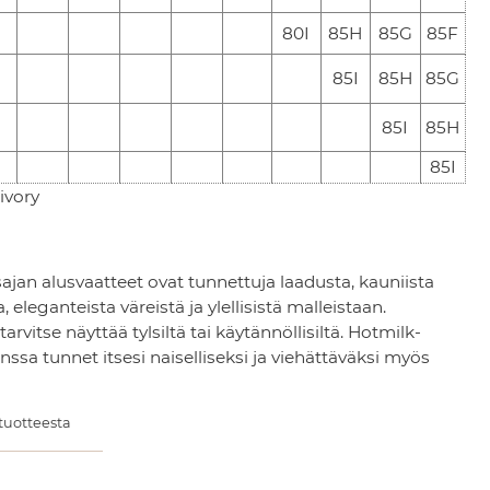
80I
85H
85G
85F
85I
85H
85G
85I
85H
85I
ivory
jan alusvaatteet ovat tunnettuja laadusta, kauniista
, eleganteista väreistä ja ylellisistä malleistaan.
 tarvitse näyttää tylsiltä tai käytännöllisiltä. Hotmilk-
anssa tunnet itsesi naiselliseksi ja viehättäväksi myös
 tuotteesta