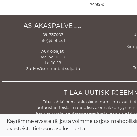
Hinta
74,95
€
ASIAKASPALVELU
09-737007
U
info@bebes.fi
Kamp
Aukioloajat:
Ma-pe: 10–19
La: 10–19
T
Su: kesäsunnuntait suljettu
TILAA UUTISKIRJEEM
Tilaa sähköinen asiakaskirjeemme, niin saat tie
uutuustuotteista, mahdollisista ennakkomyynneistä
kampanjoista, kanta-asiakaseduista ja uusista blo
Tilaamalla uutiskirjeemme sallit sähköpostiosoitt
Käytämme evästeitä, jotta voimme tarjota mahdollis
rekisteriimme rekisteriselosteemme muka
evästeistä
tietosuojaselosteesta
.