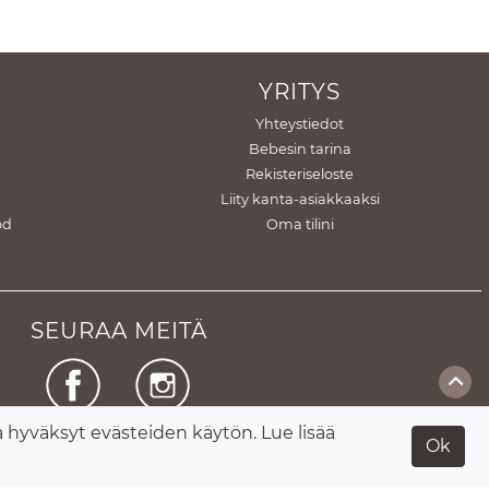
YRITYS
Yhteystiedot
Bebesin tarina
Rekisteriseloste
Liity kanta-asiakkaaksi
od
Oma tilini
SEURAA MEITÄ
hyväksyt evästeiden käytön. Lue lisää
Facebook
Instagram
Ok