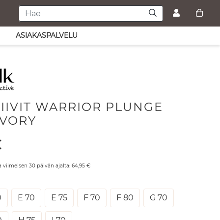
ASIAKASPALVELU
LIIVIT WARRIOR PLUNGE
IVORY
€
a viimeisen 30 päivän ajalta:
64,95
€
0
E 70
E 75
F 70
F 80
G 70