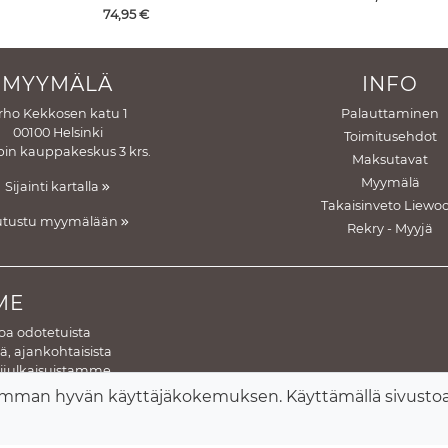
Hinta
74,95
€
MYYMÄLÄ
INFO
rho Kekkosen katu 1
Palauttaminen
00100 Helsinki
Toimitusehdot
in kauppakeskus 3 krs.
Maksutavat
Myymälä
Sijainti kartalla
Takaisinveto Liewo
utustu myymälään
Rekry - Myyjä
ME
toa odotetuista
, ajankohtaisista
gijulkaisuistamme.
eesi lisäämisen
imman hyvän käyttäjäkokemuksen. Käyttämällä sivustoa 
isesti.