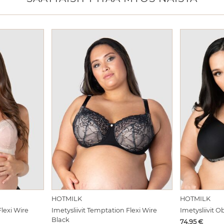
HOTMILK
HOTMILK
Flexi Wire
Imetysliivit Temptation Flexi Wire
Imetysliivit O
Black
Hinta
74,95
€