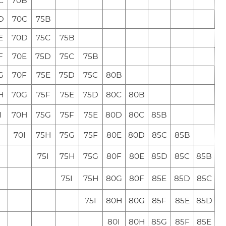
C
70B
D
70C
75B
E
70D
75C
75B
F
70E
75D
75C
75B
G
70F
75E
75D
75C
80B
H
70G
75F
75E
75D
80C
80B
I
70H
75G
75F
75E
80D
80C
85B
70I
75H
75G
75F
80E
80D
85C
85B
75I
75H
75G
80F
80E
85D
85C
85B
75I
75H
80G
80F
85E
85D
85C
75I
80H
80G
85F
85E
85D
80I
80H
85G
85F
85E