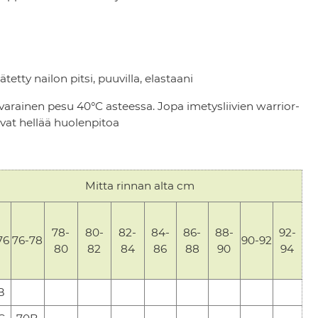
ätetty nailon pitsi, puuvilla, elastaani
varainen pesu 40°C asteessa. Jopa imetysliivien warrior-
sevat hellää huolenpitoa
Mitta rinnan alta cm
78-
80-
82-
84-
86-
88-
92-
76
76-78
90-92
80
82
84
86
88
90
94
B