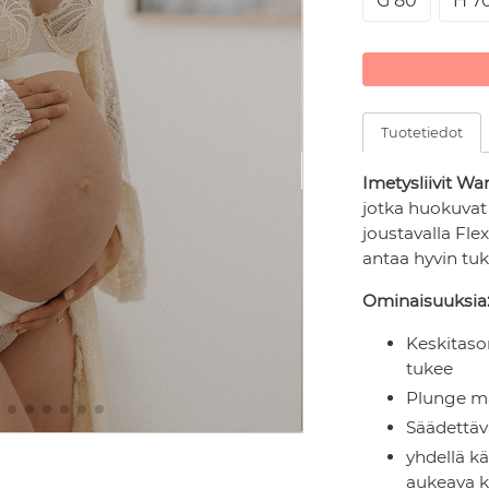
G 80
H 7
Tuotetiedot
Imetysliivit Wa
jotka huokuvat 
joustavalla Fle
antaa hyvin tuk
Ominaisuuksia
Keskitason
tukee
Plunge mal
Säädettäv
yhdellä kä
aukeava k