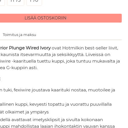
0
H 75
I 70
LISÄÄ OSTOSKORIIN
Toimitus ja maksu
rrior Plunge Wired Ivory
ovat Hotmilkin best-seller liivit,
kaunista itsevarmuutta ja seksikkyyttä. Liiveissä on
xiwire -kaarituella tuettu kuppi, joka tuntuu mukavalta ja
ea G-kuppiin asti.
:
 tuki, fexiwire joustava kaarituki nostaa, muotoilee ja
linen kuppi, kevyesti topattu ja vuorattu puuvillalla
ät olkaimet ja ympärys
dellä avattavat imetysklipsit ja sivulta kokonaan
uppi mahdollistaa laajan ihokontaktin vauvan kanssa