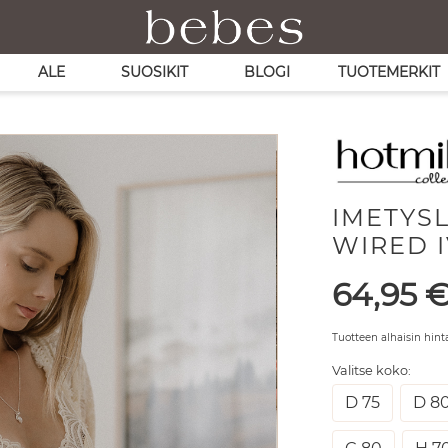
ALE
SUOSIKIT
BLOGI
TUOTEMERKIT
IMETYS
WIRED 
Hinta
64,95
Tuotteen alhaisin hint
Valitse koko:
D 75
D 8