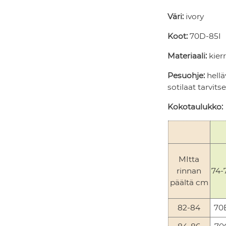
Väri:
ivory
Koot:
70D-85I
Materiaali:
kierr
Pesuohje:
hellä
sotilaat tarvit
Kokotaulukko:
MItta
rinnan
74-
päältä cm
82-84
70