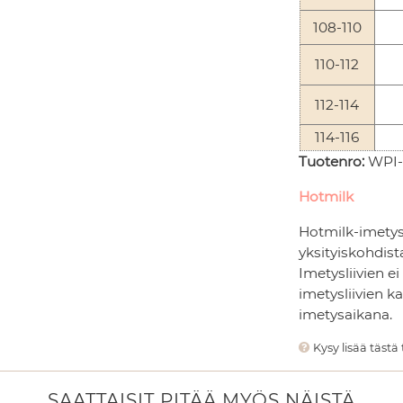
108-110
110-112
112-114
114-116
Tuotenro:
WPI-
Hotmilk
Hotmilk-imetysa
yksityiskohdista
Imetysliivien ei
imetysliivien k
imetysaikana.
Kysy lisää tästä
SAATTAISIT PITÄÄ MYÖS NÄISTÄ